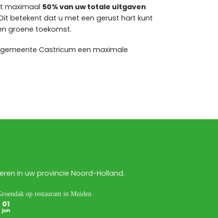
kt maximaal
50% van uw totale uitgaven
Dit betekent dat u met een gerust hart kunt
en groene toekomst.
e gemeente Castricum een maximale
ren in uw provincie Noord-Holland.
01
12
jun
mei