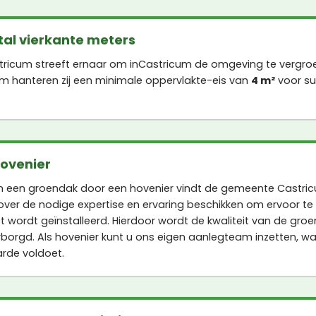
al vierkante meters
ricum streeft ernaar om inCastricum de omgeving te vergro
m hanteren zij een minimale oppervlakte-eis van
4 m²
voor su
hovenier
 een groendak door een hovenier vindt de gemeente Castricu
ver de nodige expertise en ervaring beschikken om ervoor te
 wordt geïnstalleerd. Hierdoor wordt de kwaliteit van de gro
rgd. Als hovenier kunt u ons eigen aanlegteam inzetten, waa
rde voldoet.