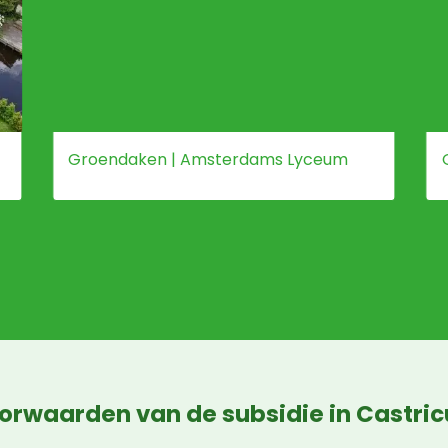
Groendaken | Amsterdams Lyceum
orwaarden van de subsidie in Castri