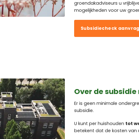
groendakadviseurs u vrijblij
mogelijkheden voor uw groen
Subsidiecheck aanvra
Over de subsidie
Er is geen minimale onderg
subsidie.
U kunt per huishouden
tot w
betekent dat de kosten van