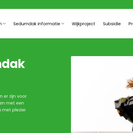
n
Sedumdak informatie
Wijkproject
Subsidie
P
mdak
 er zijn voor
ren met een
u met plezier