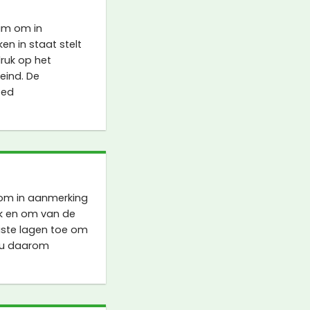
um om in
en in staat stelt
ruk op het
eind. De
oed
om in aanmerking
ak en om van de
uiste lagen toe om
t u daarom