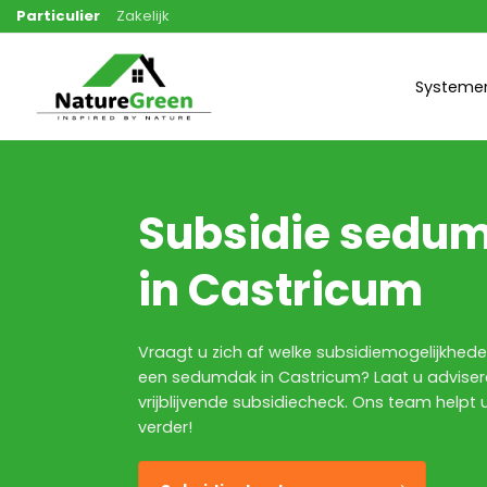
Ga
Particulier
Zakelijk
naar
inhoud
Systeme
Subsidie sedu
in Castricum
Vraagt u zich af welke subsidiemogelijkheden
een sedumdak in Castricum? Laat u advise
vrijblijvende subsidiecheck. Ons team helpt 
verder!