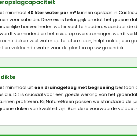
eropslagcapaciteit
et minimaal
40 liter water per m²
kunnen opslaan in Castric
n voor subsidie. Deze eis is belangrijk omdat het groene dak
anzienlijke hoeveelheden water vast te houden, waardoor de d
 wordt verminderd en het risico op overstromingen wordt verkl
roene daken veel water op te laten slaan, helpt ook bij een g
en voldoende water voor de planten op uw groendak.
dikte
et minimaal uit
een drainagelaag met begroeiing
bestaan 
sidie. Dit is cruciaal voor een goede werking van het groend
 kunnen profiteren. Bij NatureGreen passen we standaard de j
groene daken van kwaliteit zijn. Aan deze voorwaarde voldoe