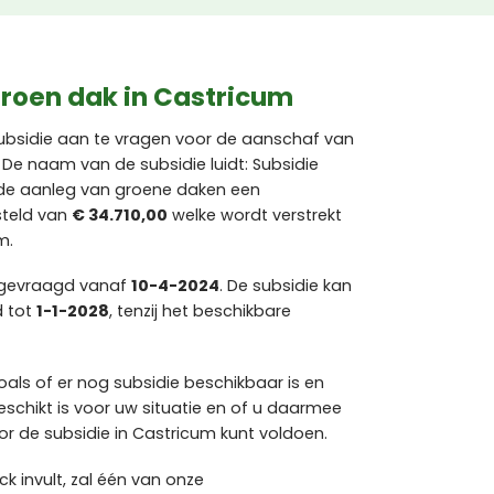
groen dak in Castricum
ubsidie aan te vragen voor de aanschaf van
De naam van de subsidie luidt: Subsidie
r de aanleg van groene daken een
steld van
€ 34.710,00
welke wordt verstrekt
m.
ngevraagd vanaf
10-4-2024
. De subsidie kan
d tot
1-1-2028
, tenzij het beschikbare
als of er nog subsidie beschikbaar is en
chikt is voor uw situatie en of u daarmee
 de subsidie in Castricum kunt voldoen.
 invult, zal één van onze