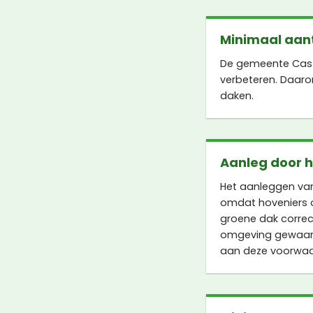
Minimaal aant
De gemeente Cast
verbeteren. Daaro
daken.
Aanleg door 
Het aanleggen van
omdat hoveniers o
groene dak correct
omgeving gewaarbo
aan deze voorwaa