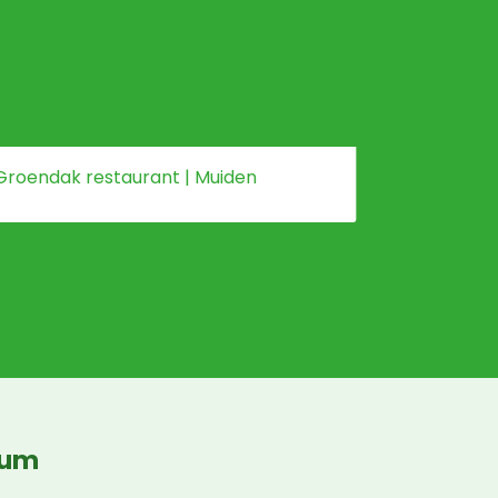
Groendak restaurant | Muiden
Fietsenbe
cum