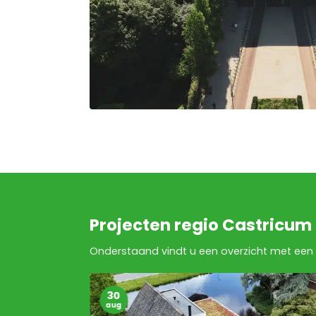
Projecten regio Castricum
Onderstaand vindt u een overzicht met een 
30
aug