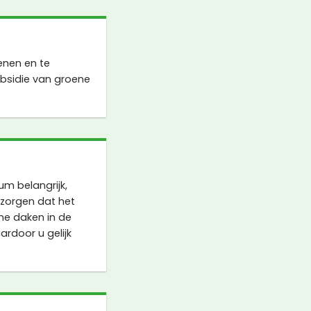
enen en te
bsidie van groene
m belangrijk,
 zorgen dat het
ene daken in de
rdoor u gelijk