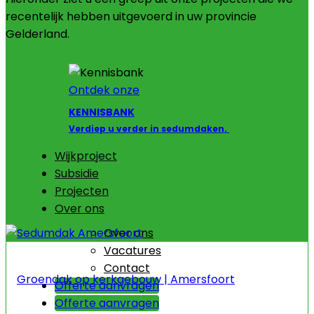
recentelijk hebben uitgevoerd in uw provincie
Gelderland.
Ontdek onze
KENNISBANK
Verdiep u verder in sedumdaken.
Wijkproject
Subsidie
Projecten
Over ons
Over ons
Vacatures
Contact
Groendak op kerkgebouw | Amersfoort
Offerte aanvragen
Offerte aanvragen