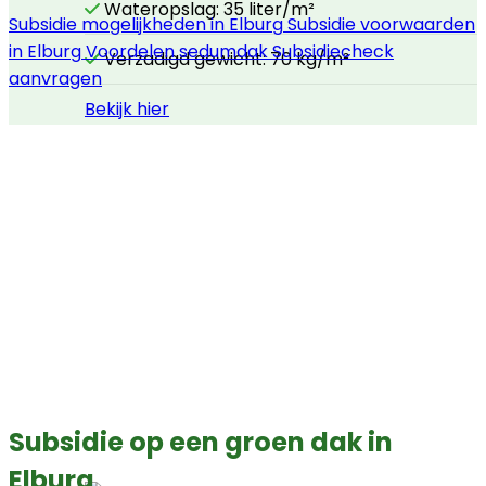
Wateropslag: 35 liter/m²
Subsidie mogelijkheden in Elburg
Subsidie voorwaarden
in Elburg
Voordelen sedumdak
Subsidiecheck
Verzadigd gewicht: 70 kg/m²
aanvragen
Bekijk hier
Subsidie op een groen dak in
Elburg