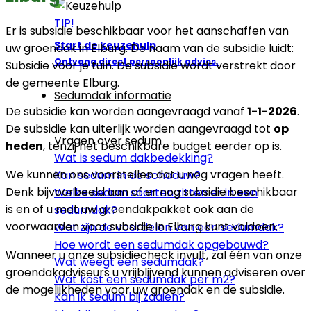
TIP!
Er is subsidie beschikbaar voor het aanschaffen van
Start de keuzehulp
uw groendak in Elburg. De naam van de subsidie luidt:
Ontvang direct persoonlijk advies.
Subsidie voor je tuin. De subsidie wordt verstrekt door
de gemeente Elburg.
Sedumdak informatie
De subsidie kan worden aangevraagd vanaf
1-1-2026
.
De subsidie kan uiterlijk worden aangevraagd tot
op
Vragen over sedum
heden
, tenzij het beschikbare budget eerder op is.
Wat is sedum dakbedekking?
We kunnen ons voorstellen dat u nog vragen heeft.
Kan sedum in de schaduw?
Denk bijvoorbeeld aan of er nog subsidie beschikbaar
Welke sedum soorten zitten er in een
is en of u met uw groendakpakket ook aan de
sedumdak?
voorwaarden voor subsidie in Elburg kunt voldoen.
Wat zijn de voordelen van een sedumdak?
Hoe wordt een sedumdak opgebouwd?
Wanneer u onze subsidiecheck invult, zal één van onze
Wat weegt een sedumdak?
groendakadviseurs u vrijblijvend kunnen adviseren over
Wat kost een sedumdak per m2?
de mogelijkheden voor uw groendak en de subsidie.
Kan ik sedum bij zaaien?