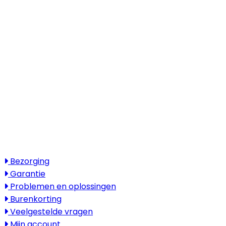
Kantooradres
Boylestraat 22
6718 XM Ede
(Wij werken landelijk in heel Nederland,
België en Duitsland)
Openingstijden
Maandag - vrijdag: 08:30 - 17:30
Zaterdag & zondag: gesloten
Bezoek alleen op afspraak
Service
Bezorging
Garantie
Problemen en oplossingen
Burenkorting
Veelgestelde vragen
Mijn account