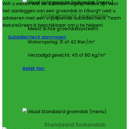
Wilt u weten wat de subsidiemogelijkheden zijn voor
het aanleggen van een groendak in Elburg? Laat u
Lichtgewicht Sedumdak
adviseren met een vrijblijvende subsidiecheck. Team
NatureGreen is beschikbaar om u te helpen!
Meest lichte groendaksysteem
Subsidiecheck aanvragen
Wateropslag: 31 of 42 liter/m²
Verzadigd gewicht: 45 of 60 kg/m²
Bekijk hier
Standaard Sedumdak