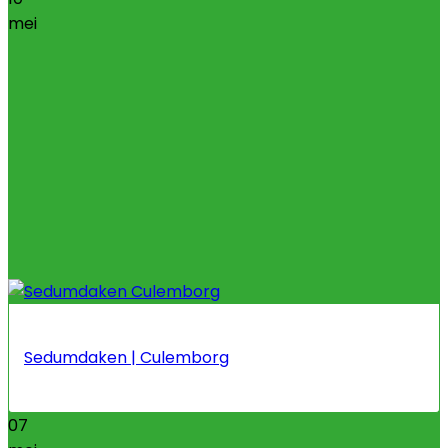
mei
Sedumdaken | Culemborg
07