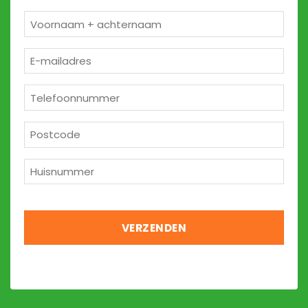
Naam
*
E-
mailadres
*
Telefoon
*
Postcode
*
Huisnummer
*