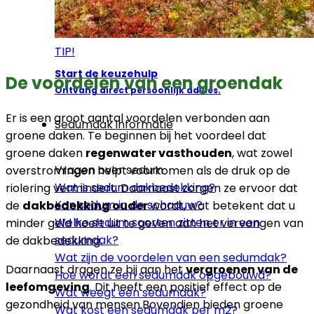
TIP!
Start de keuzehulp
De voordelen van een groendak
Ontvang direct persoonlijk advies.
Er is een groot aantal voordelen verbonden aan
Sedumdak informatie
groene daken. Te beginnen bij het voordeel dat
groene daken
regenwater vasthouden
, wat zowel
Vragen over sedum
overstromingen helpt voorkomen als de druk op de
Wat is sedum dakbedekking?
riolering vermindert. Daarnaast zorgen ze ervoor dat
Kan sedum in de schaduw?
de
dakbedekking ouder
wordt, wat betekent dat u
Welke sedum soorten zitten er in een
minder geld hoeft uit te geven aan het vervangen van
sedumdak?
de dakbedekking.
Wat zijn de voordelen van een sedumdak?
Daarnaast dragen ze bij aan het
vergroenen van de
Hoe wordt een sedumdak opgebouwd?
leefomgeving
. Dit heeft een positief effect op de
Wat weegt een sedumdak?
gezondheid van mensen.Bovendien bieden groene
Wat kost een sedumdak per m2?