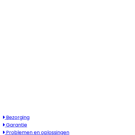
085 - 00 41 774
E-mail
info@naturegreen.nl
Kantooradres
Boylestraat 22
6718 XM Ede
(Wij werken landelijk in heel Nederland,
België en Duitsland)
Openingstijden
Maandag - vrijdag: 08:30 - 17:30
Zaterdag & zondag: gesloten
Bezoek alleen op afspraak
Service
Bezorging
Garantie
Problemen en oplossingen