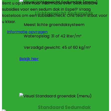
Bent u op zoek naar informatie over beschikbare
subsidies voor een sedum dak in Espel? Vraag
Lichtgewicht Sedumdak
kosteloos om een subsidiecheck. Ons team staat voor
u klaar.
Meest lichte groendaksysteem
Informatie opvragen
Wateropslag: 31 of 42 liter/m²
Verzadigd gewicht: 45 of 60 kg/m²
Bekijk hier
Standaard Sedumdak