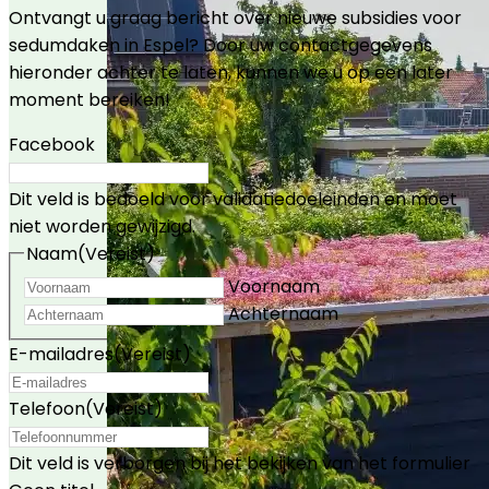
Ontvangt u graag bericht over nieuwe subsidies voor
sedumdaken in Espel? Door uw contactgegevens
hieronder achter te laten, kunnen we u op een later
moment bereiken!
Facebook
Dit veld is bedoeld voor validatiedoeleinden en moet
niet worden gewijzigd.
Naam
(Vereist)
Voornaam
Achternaam
E-mailadres
(Vereist)
Telefoon
(Vereist)
Dit veld is verborgen bij het bekijken van het formulier