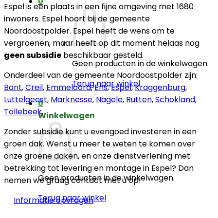
0
Espel is een plaats in een fijne omgeving met 1680
inwoners. Espel hoort bij de gemeente
Noordoostpolder. Espel heeft de wens om te
vergroenen, maar heeft op dit moment helaas nog
geen subsidie
beschikbaar gesteld.
Geen producten in de winkelwagen.
Onderdeel van de gemeente Noordoostpolder zijn:
Terug naar winkel
Bant
,
Creil
,
Emmeloord
,
Ens
,
Espel
,
Kraggenburg
,
Luttelgeest
,
Marknesse
,
Nagele
,
Rutten
,
Schokland
,
0
Tollebeek
.
Winkelwagen
Zonder subsidie kunt u evengoed investeren in een
groen dak. Wenst u meer te weten te komen over
onze groene daken, en onze dienstverlening met
betrekking tot levering en montage in Espel? Dan
Geen producten in de winkelwagen.
nemen we graag contact met u op!
Terug naar winkel
Informatie opvragen