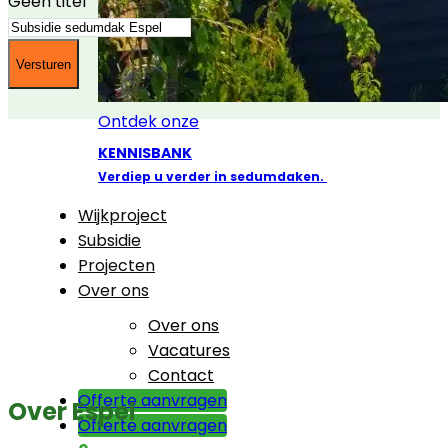
Geen titel
Ontdek onze
KENNISBANK
Verdiep u verder in sedumdaken.
Wijkproject
Subsidie
Projecten
Over ons
Over ons
Vacatures
Contact
Offerte aanvragen
Over Espel
Offerte aanvragen