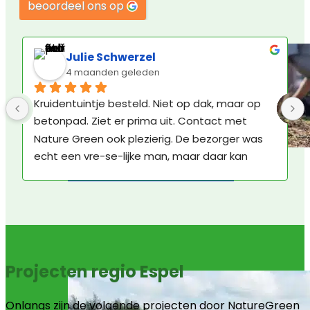
beoordeel ons op
Julie Schwerzel
4 maanden geleden
Kruidentuintje besteld. Niet op dak, maar op 
betonpad. Ziet er prima uit. Contact met 
Nature Green ook plezierig. De bezorger was 
echt een vre-se-lijke man, maar daar kan 
Sedumdak onderhouden
Nature Green niks aan doen.
Projecten regio Espel
Onlangs zijn de volgende projecten door NatureGreen