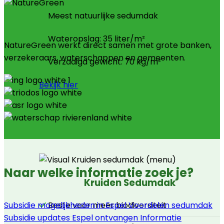
Meest natuurlijke sedumdak
Wateropslag: 35 liter/m²
NatureGreen werkt direct samen met grote banken,
verzekeraars, waterschappen en gemeenten.
Verzadigd gewicht: 70 kg/m²
Bekijk hier
Naar welke informatie zoek je?
Kruiden Sedumdak
Subsidie mogelijkheden in Espel
Voordelen sedumdak
Beste voor meer biodiversiteit
Subsidie updates Espel ontvangen
Informatie