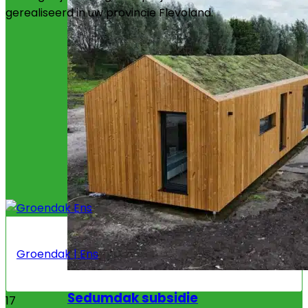
gerealiseerd in uw provincie Flevoland.
Groendak | Ens
Sedumdak subsidie
17