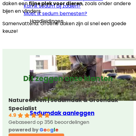
daken een
fijne plek voor dieren
, zoals onder andere
Kan ik sedum bij zaaien?
bijen en vlinders.
Moet ik sedum bemesten?
Handleidingen
Samenvattend: Groene daken zijn al snel een goede
keuze!
Dit zeggen onze klanten
NatureGreen | Sedumdak & Groendak
Specialist
Sedumdak aanleggen
4.9
Gebaseerd op 356 beoordelingen
powered by
G
o
o
g
l
e