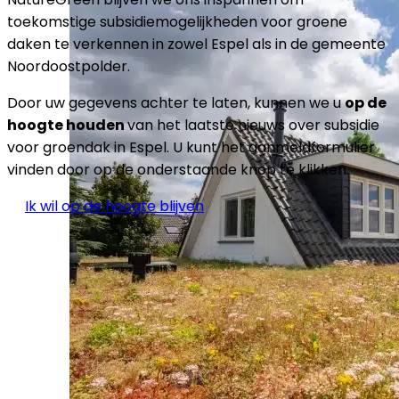
toekomstige subsidiemogelijkheden voor groene
daken te verkennen in zowel Espel als in de gemeente
Noordoostpolder.
Door uw gegevens achter te laten, kunnen we u
op de
hoogte houden
van het laatste nieuws over subsidie
voor groendak in Espel. U kunt het aanmeldformulier
vinden door op de onderstaande knop te klikken.
Ik wil op de hoogte blijven