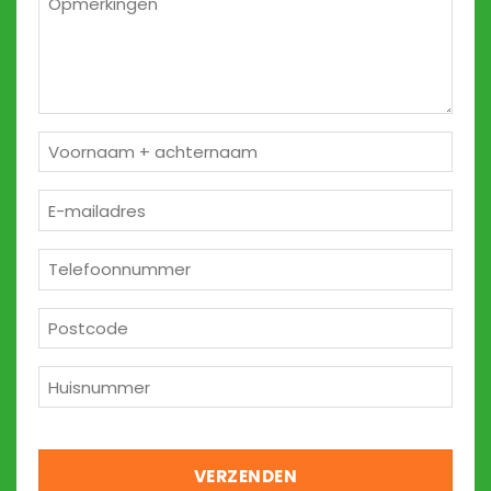
2
Naam
*
E-
mailadres
*
Telefoon
*
Postcode
*
Huisnummer
*