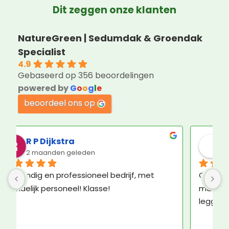
Dit zeggen onze klanten
NatureGreen | Sedumdak & Groendak
Specialist
4.9
Gebaseerd op 356 beoordelingen
powered by
G
o
o
g
l
e
beoordeel ons op
Jorin Hoogenboom
3 maanden geleden
Geweldige service en ruim voldoende 
K
materiaal om het groene dak zelf aan te 
b
leggen.
N
e
N