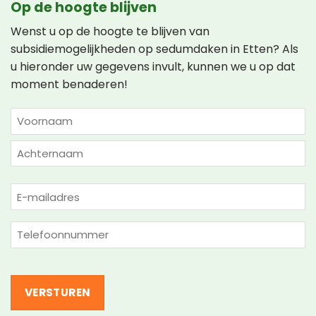
Op de hoogte blijven
Wenst u op de hoogte te blijven van
subsidiemogelijkheden op sedumdaken in Etten? Als
u hieronder uw gegevens invult, kunnen we u op dat
moment benaderen!
NAAM
(VEREIST)
Voornaam
Achternaam
E-
mailadres
(Vereist)
Telefoon
(Vereist)