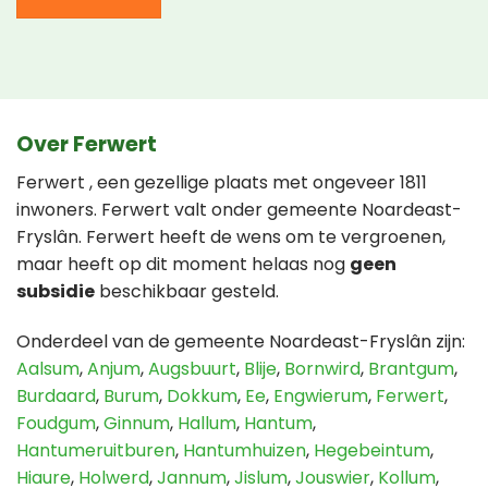
Over Ferwert
Ferwert , een gezellige plaats met ongeveer 1811
inwoners. Ferwert valt onder gemeente Noardeast-
Fryslân. Ferwert heeft de wens om te vergroenen,
maar heeft op dit moment helaas nog
geen
subsidie
beschikbaar gesteld.
Onderdeel van de gemeente Noardeast-Fryslân zijn:
Aalsum
,
Anjum
,
Augsbuurt
,
Blije
,
Bornwird
,
Brantgum
,
Burdaard
,
Burum
,
Dokkum
,
Ee
,
Engwierum
,
Ferwert
,
Foudgum
,
Ginnum
,
Hallum
,
Hantum
,
Hantumeruitburen
,
Hantumhuizen
,
Hegebeintum
,
Hiaure
,
Holwerd
,
Jannum
,
Jislum
,
Jouswier
,
Kollum
,