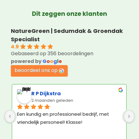
Dit zeggen onze klanten
NatureGreen | Sedumdak & Groendak
Specialist
4.9
Gebaseerd op 356 beoordelingen
powered by
G
o
o
g
l
e
beoordeel ons op
Jorin Hoogenboom
3 maanden geleden
Geweldige service en ruim voldoende 
K
materiaal om het groene dak zelf aan te 
b
leggen.
N
e