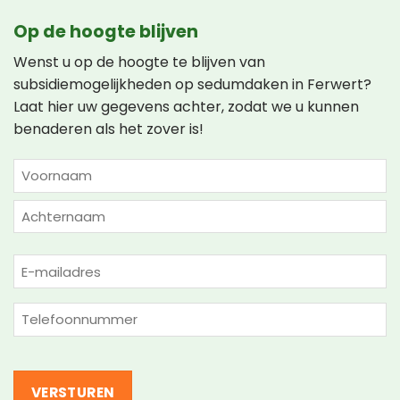
Op de hoogte blijven
Wenst u op de hoogte te blijven van
subsidiemogelijkheden op sedumdaken in Ferwert?
Laat hier uw gegevens achter, zodat we u kunnen
benaderen als het zover is!
NAAM
(VEREIST)
Voornaam
Achternaam
E-
mailadres
(Vereist)
Telefoon
(Vereist)