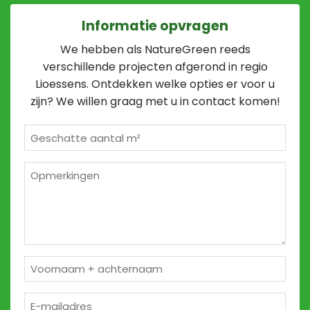
Informatie opvragen
We hebben als NatureGreen reeds
verschillende projecten afgerond in regio
Lioessens. Ontdekken welke opties er voor u
zijn? We willen graag met u in contact komen!
Geschatte
m²
*
Opmerkingen
2
Naam
*
E-