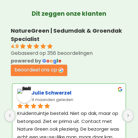
Dit zeggen onze klanten
NatureGreen | Sedumdak & Groendak
Specialist
4.9
Gebaseerd op 356 beoordelingen
powered by
G
o
o
g
l
e
beoordeel ons op
R P Dijkstra
2 maanden geleden
Een kundig en professioneel bedrijf, met 
G
vriendelijk personeel! Klasse!
m
l