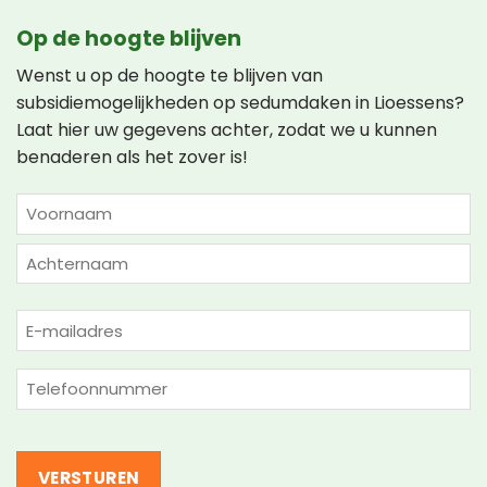
Op de hoogte blijven
Wenst u op de hoogte te blijven van
subsidiemogelijkheden op sedumdaken in Lioessens?
Laat hier uw gegevens achter, zodat we u kunnen
benaderen als het zover is!
NAAM
(VEREIST)
Voornaam
Achternaam
E-
mailadres
(Vereist)
Telefoon
(Vereist)