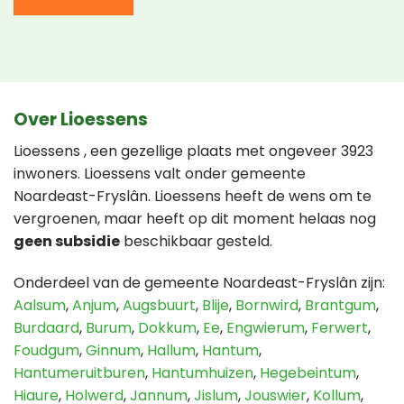
Over Lioessens
Lioessens , een gezellige plaats met ongeveer 3923
inwoners. Lioessens valt onder gemeente
Noardeast-Fryslân. Lioessens heeft de wens om te
vergroenen, maar heeft op dit moment helaas nog
geen subsidie
beschikbaar gesteld.
Onderdeel van de gemeente Noardeast-Fryslân zijn:
Aalsum
,
Anjum
,
Augsbuurt
,
Blije
,
Bornwird
,
Brantgum
,
Burdaard
,
Burum
,
Dokkum
,
Ee
,
Engwierum
,
Ferwert
,
Foudgum
,
Ginnum
,
Hallum
,
Hantum
,
Hantumeruitburen
,
Hantumhuizen
,
Hegebeintum
,
Hiaure
,
Holwerd
,
Jannum
,
Jislum
,
Jouswier
,
Kollum
,