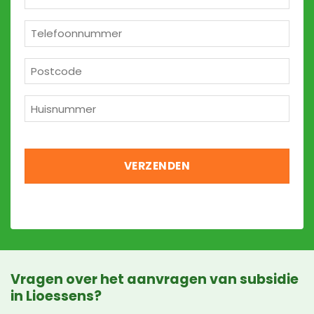
mailadres
*
Telefoon
*
Postcode
*
Huisnummer
*
Vragen over het aanvragen van subsidie
in Lioessens?