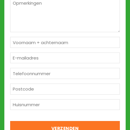
*
Opmerkingen
2
Naam
*
E-
mailadres
*
Telefoon
*
Postcode
*
Huisnummer
*