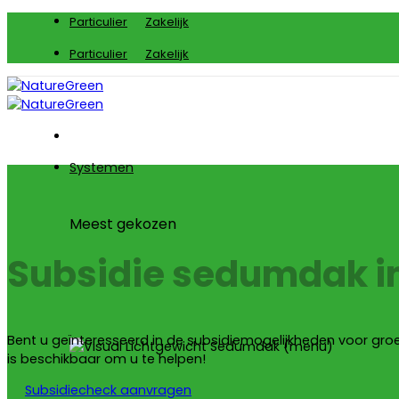
Ga
Particulier
Zakelijk
naar
Particulier
Zakelijk
inhoud
Systemen
Meest gekozen
Subsidie sedumdak 
Bent u geïnteresseerd in de subsidiemogelijkheden voor gr
is beschikbaar om u te helpen!
Subsidiecheck aanvragen