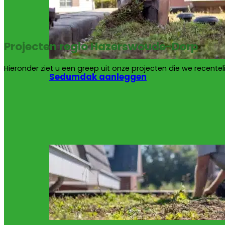
Projecten regio Hazerswoude-Dorp
Hieronder ziet u een greep uit onze projecten die we recentel
Sedumdak aanleggen