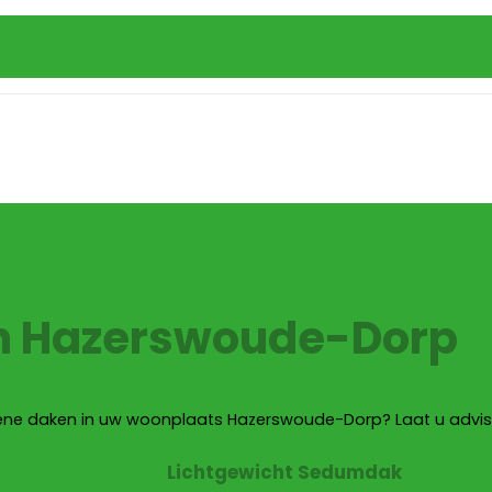
in Hazerswoude-Dorp
oene daken in uw woonplaats Hazerswoude-Dorp? Laat u advis
Lichtgewicht Sedumdak