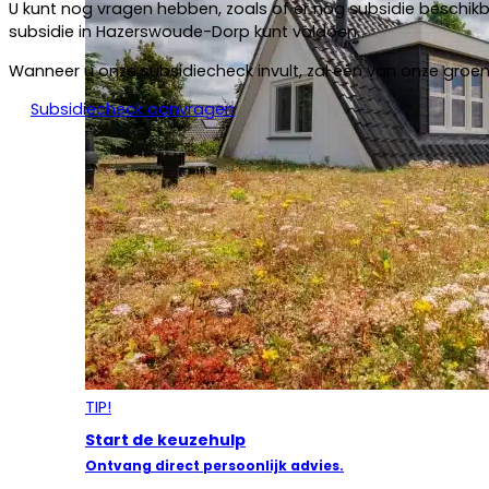
U kunt nog vragen hebben, zoals of er nog subsidie beschi
subsidie in Hazerswoude-Dorp kunt voldoen.
Wanneer u onze subsidiecheck invult, zal één van onze groen
Subsidiecheck aanvragen
TIP!
Start de keuzehulp
Ontvang direct persoonlijk advies.