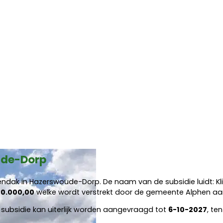
ude-Dorp
endak in Hazerswoude-Dorp. De naam van de subsidie luidt: Kl
80.000,00
welke wordt verstrekt door de gemeente Alphen aan
e subsidie kan uiterlijk worden aangevraagd tot
6-10-2027
, te