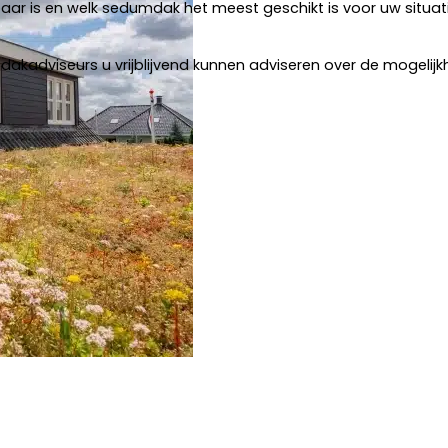
kbaar is en welk sedumdak het meest geschikt is voor uw situ
dakadviseurs u vrijblijvend kunnen adviseren over de mogelij