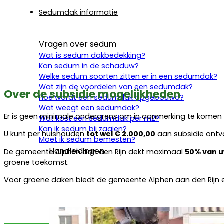
Sedumdak informatie
Vragen over sedum
Wat is sedum dakbedekking?
Kan sedum in de schaduw?
Welke sedum soorten zitten er in een sedumdak?
Wat zijn de voordelen van een sedumdak?
Over de subsidie mogelijkheden
Hoe wordt een sedumdak opgebouwd?
Wat weegt een sedumdak?
Er is geen minimale ondergrens om in aanmerking te komen 
Wat kost een sedumdak per m2?
Kan ik sedum bij zaaien?
U kunt per huishouden
tot wel € 2.000,00
aan subsidie ontv
Moet ik sedum bemesten?
Handleidingen
De gemeente Alphen aan den Rijn dekt maximaal
50% van u
groene toekomst.
Voor groene daken biedt de gemeente Alphen aan den Rijn