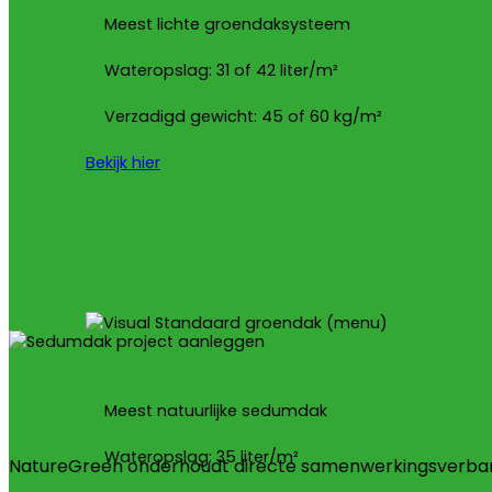
Meest lichte groendaksysteem
Wateropslag: 31 of 42 liter/m²
Verzadigd gewicht: 45 of 60 kg/m²
Bekijk hier
Meest natuurlijke sedumdak
Wateropslag: 35 liter/m²
NatureGreen onderhoudt directe samenwerkingsverba