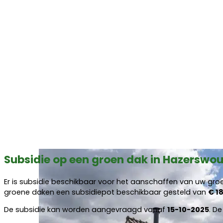
Subsidie op een groen dak in Hazerswo
Er is subsidie beschikbaar voor het aanschaffen van uw gro
groene daken een subsidiepot beschikbaar gesteld van
€ 1
De subsidie kan worden aangevraagd vanaf
15-10-2025
. D