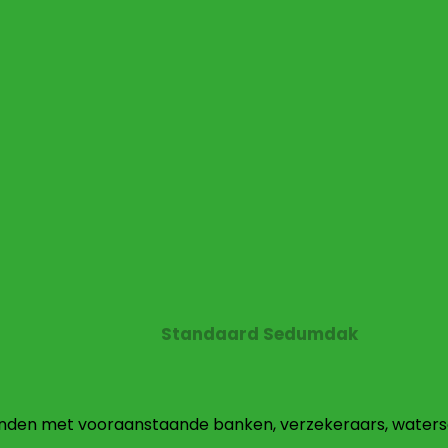
Standaard Sedumdak
nden met vooraanstaande banken, verzekeraars, water