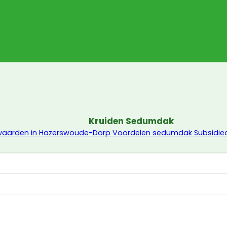
Kruiden Sedumdak
waarden in Hazerswoude-Dorp
Voordelen sedumdak
Subsidi