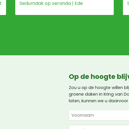
t
Sedumdak op veranda | Ede
Op de hoogte bli
Zou u op de hoogte willen b
groene daken in Kring van D
laten, kunnen we u daarvoor t
NAAM
(VEREIST)
Voornaam
E-