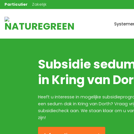
Ga
Particulier
Zakelijk
naar
inhoud
Systeme
Subsidie sedu
in Kring van Do
Heeft u interesse in mogelijke subsidiepro
een sedum dak in Kring van Dorth? Vraag vri
subsidiecheck aan. We staan klaar om u van
zijn!