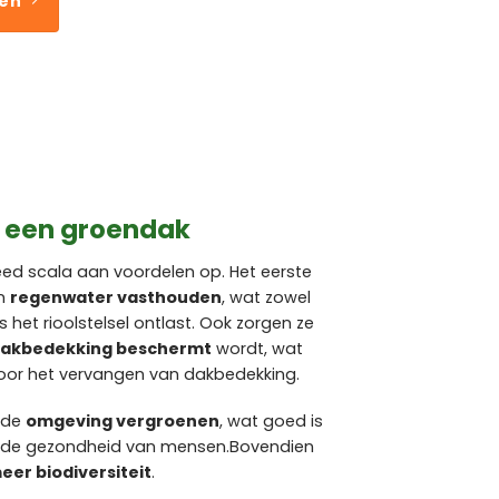
ven
n een groendak
ed scala aan voordelen op. Het eerste
en
regenwater vasthouden
, wat zowel
het rioolstelsel ontlast. Ook zorgen ze
dakbedekking beschermt
wordt, wat
 voor het vervangen van dakbedekking.
e de
omgeving vergroenen
, wat goed is
or de gezondheid van mensen.Bovendien
eer biodiversiteit
.