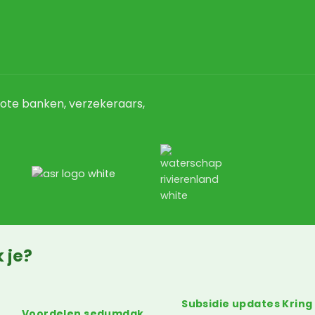
ote banken, verzekeraars,
 je?
Subsidie updates Kring
Voordelen sedumdak