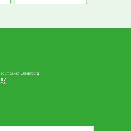
plezierig. De bezorger was 
echt een vre-se-lijke man, 
maar daar kan Nature 
Green niks aan doen.
07
mei