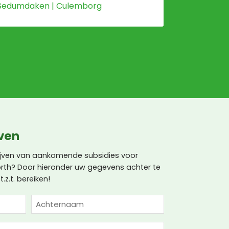
Sedumdaken | Culemborg
jven
lijven van aankomende subsidies voor
orth? Door hieronder uw gegevens achter te
.z.t. bereiken!
Achternaam