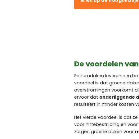
Ik wil op de hoogte blij
De voordelen va
Sedumdaken leveren een bre
voordeel is dat groene dak
overstromingen voorkomt als 
ervoor dat
onderliggende 
resulteert in minder kosten
Het vierde voordeel is dat z
voor hittebestrijding en vo
zorgen groene daken voor
m