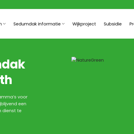
n
Sedumdak informatie
Wijkproject
Subsidie
P
mdak
rth
gramma’s voor
jblijvend een
 dienst te