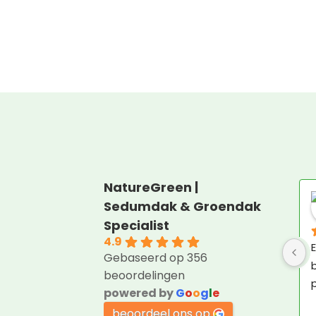
NatureGreen |
Sedumdak & Groendak
Specialist
4.9
E
Gebaseerd op 356
b
beoordelingen
p
powered by
G
o
o
g
l
e
beoordeel ons op