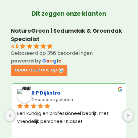
Dit zeggen onze klanten
NatureGreen | Sedumdak & Groendak
Specialist
4.9
Gebaseerd op 356 beoordelingen
powered by
G
o
o
g
l
e
beoordeel ons op
R P Dijkstra
2 maanden geleden
Een kundig en professioneel bedrijf, met 
G
vriendelijk personeel! Klasse!
m
l