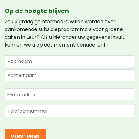
Op de hoogte blijven
Zou u graag geïnformeerd willen worden over
aankomende subsidieprogramma’s voor groene
daken in Leur? Als u hieronder uw gegevens invult,
kunnen we u op dat moment benaderen!
NAAM
(VEREIST)
Voornaam
Achternaam
E-
mailadres
(Vereist)
Telefoon
(Vereist)