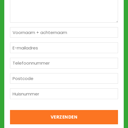
Naam
*
E-
mailadres
*
Telefoon
*
Postcode
*
Huisnummer
*