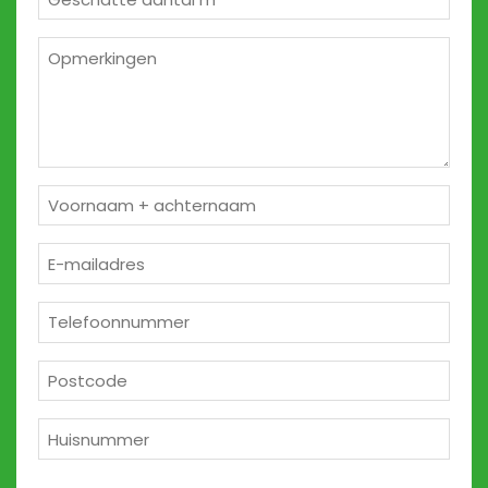
m²
*
Opmerkingen
2
Naam
*
E-
mailadres
*
Telefoon
*
Postcode
*
Huisnummer
*