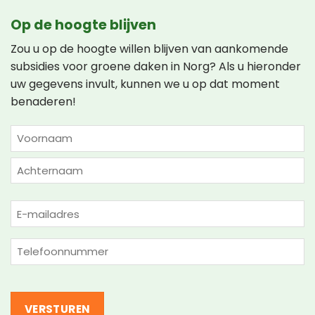
Op de hoogte blijven
Zou u op de hoogte willen blijven van aankomende
subsidies voor groene daken in Norg? Als u hieronder
uw gegevens invult, kunnen we u op dat moment
benaderen!
NAAM
(VEREIST)
Voornaam
Achternaam
E-
mailadres
(Vereist)
Telefoon
(Vereist)