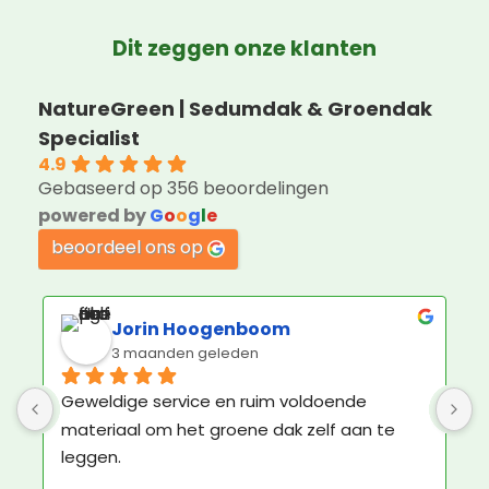
Dit zeggen onze klanten
NatureGreen | Sedumdak & Groendak
Specialist
4.9
Gebaseerd op 356 beoordelingen
powered by
G
o
o
g
l
e
beoordeel ons op
Jorin Hoogenboom
3 maanden geleden
Geweldige service en ruim voldoende 
K
materiaal om het groene dak zelf aan te 
b
leggen.
N
e