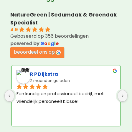
NatureGreen | Sedumdak & Groendak
Specialist
4.9
Gebaseerd op 356 beoordelingen
powered by
G
o
o
g
l
e
beoordeel ons op
Jorin Hoogenboom
3 maanden geleden
Geweldige service en ruim voldoende 
K
materiaal om het groene dak zelf aan te 
b
leggen.
N
e
N