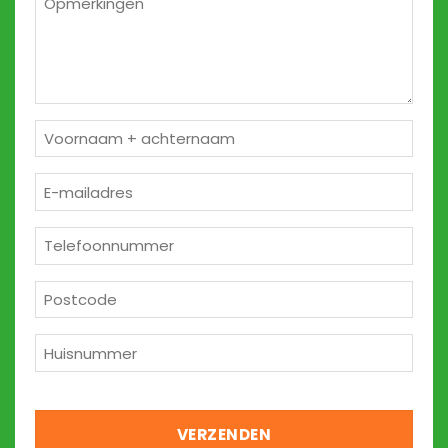
2
Naam
*
E-
mailadres
*
Telefoon
*
Postcode
*
Huisnummer
*