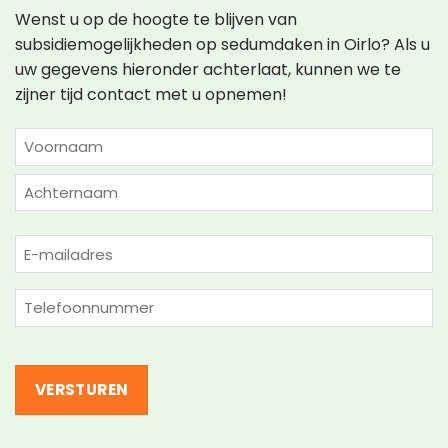
Wenst u op de hoogte te blijven van
subsidiemogelijkheden op sedumdaken in Oirlo? Als u
uw gegevens hieronder achterlaat, kunnen we te
zijner tijd contact met u opnemen!
NAAM
(VEREIST)
Voornaam
Achternaam
E-
mailadres
(Vereist)
Telefoon
(Vereist)