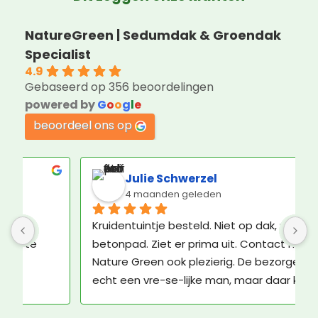
NatureGreen | Sedumdak & Groendak
Specialist
4.9
Gebaseerd op 356 beoordelingen
powered by
G
o
o
g
l
e
beoordeel ons op
R P Dijkstra
2 maanden geleden
Een kundig en professioneel bedrijf, met 
G
vriendelijk personeel! Klasse!
m
l