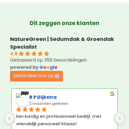
Dit zeggen onze klanten
NatureGreen | Sedumdak & Groendak
Specialist
4.9
Gebaseerd op 356 beoordelingen
powered by
G
o
o
g
l
e
beoordeel ons op
Jorin Hoogenboom
3 maanden geleden
Geweldige service en ruim voldoende 
K
materiaal om het groene dak zelf aan te 
b