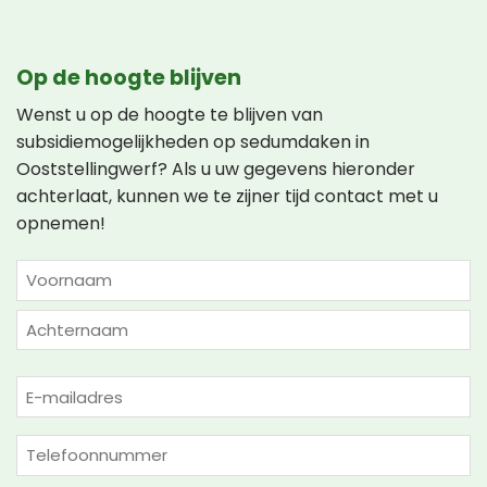
Op de hoogte blijven
Wenst u op de hoogte te blijven van
subsidiemogelijkheden op sedumdaken in
Ooststellingwerf? Als u uw gegevens hieronder
achterlaat, kunnen we te zijner tijd contact met u
opnemen!
NAAM
(VEREIST)
Voornaam
Achternaam
E-
mailadres
(Vereist)
Telefoon
(Vereist)