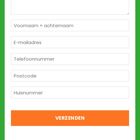
Naam
*
E-
mailadres
*
Telefoon
*
Postcode
*
Huisnummer
*