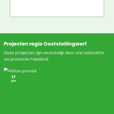
leggen.
N
e
N
Projecten regio Ooststellingwerf
Deze projecten zijn recentelijk door ons voltooid in
uw provincie Friesland.
17
jun