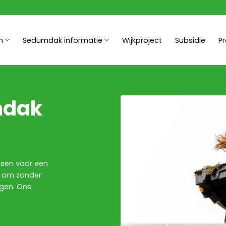
n
Sedumdak informatie
Wijkproject
Subsidie
P
mdak
nsen voor een
t om zonder
agen. Ons