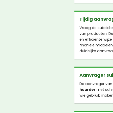
Tijdig aanvra
Vraag de subsidi
van producten. De
en efficiënte wijz
fincniële middelen
duidelijke aanvraa
Aanvrager su
De aanvrager van 
huurder
met schri
wie gebruik maken