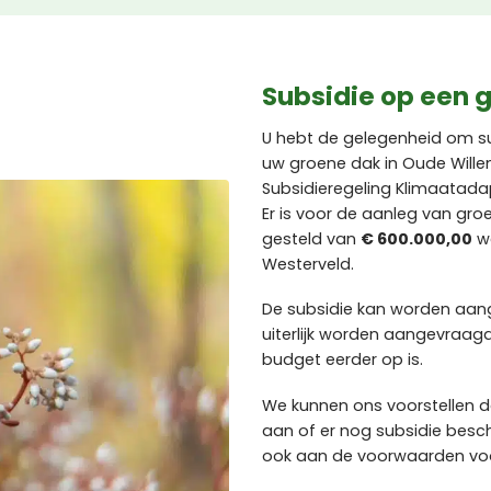
Subsidie op een 
U hebt de gelegenheid om s
uw groene dak in Oude Wille
Subsidieregeling Klimaatad
Er is voor de aanleg van gr
gesteld van
€ 600.000,00
we
Westerveld.
De subsidie kan worden aa
uiterlijk worden aangevraag
budget eerder op is.
We kunnen ons voorstellen d
aan of er nog subsidie besc
ook aan de voorwaarden voor