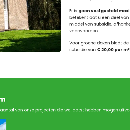
Er is
geen vastgesteld maxi
betekent dat u een deel van
middel van subsidie, afhankel
voorwaarden.
Voor groene daken biedt d
subsidie van
€ 20,00 per m²
em
aantal van onze projecten die we laatst hebben mogen uitvoe