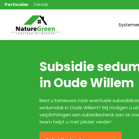
Ga
Particulier
Zakelijk
naar
inhoud
Systeme
Subsidie sedu
in Oude Willem
Bent u benieuws naar eventuele subsidieka
sedumdak in Oude Willem? Wij nodigen u ui
verplichtingen een subsidiecheck aan te vr
team helpt u met plezier verder!