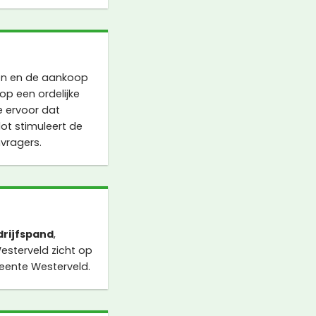
en en de aankoop
p een ordelijke
e ervoor dat
lot stimuleert de
nvragers.
drijfspand
,
esterveld zicht op
eente Westerveld.