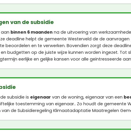
gen van de subsidie
e aan
binnen 6 maanden
na de uitvoering van werkzaamhed
ze deadline helpt de gemeente Westerveld de de aanvragen o
e te beoordelen en te verwerken. Bovendien zorgt deze deadlin
 en budgetten op de juiste wijze kunnen worden ingezet. Tot s
gtermijn eerlijke en gelijke kansen voor alle geïntresseerde aa
bsidie
de subsidie is
eigenaar
van de woning, eigenaar van een
be
ftelijke toestemming van eigenaar.. Zo houdt de gemeente W
 van de Subsidieregeling Klimaatadaptatie Maatregelen Gem