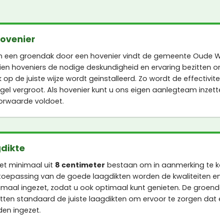
hovenier
n een groendak door een hovenier vindt de gemeente Oude W
ien hoveniers de nodige deskundigheid en ervaring bezitten 
p de juiste wijze wordt geïnstalleerd. Zo wordt de effectivite
l vergroot. Als hovenier kunt u ons eigen aanlegteam inzett
oorwaarde voldoet.
dikte
et minimaal uit
8 centimeter
bestaan om in aanmerking te 
 toepassing van de goede laagdikten worden de kwaliteiten e
maal ingezet, zodat u ook optimaal kunt genieten. De groe
ten standaard de juiste laagdikten om ervoor te zorgen dat
en ingezet.