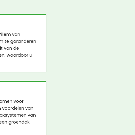
illem van
om te garanderen
it van de
en, waardoor u
komen voor
n voordelen van
ndaksystemen van
 een groendak