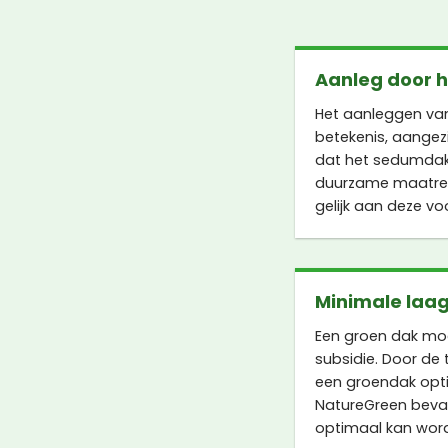
Aanleg door 
Het aanleggen va
betekenis, aangez
dat het sedumdak o
duurzame maatrege
gelijk aan deze v
Minimale laag
Een groen dak mo
subsidie. Door de
een groendak opti
NatureGreen bevat
optimaal kan word