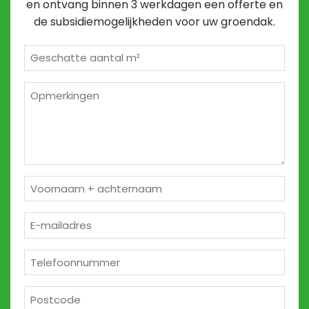
en ontvang binnen 3 werkdagen een offerte en
de subsidiemogelijkheden voor uw groendak.
Geschatte
m²
*
Opmerkingen
2
Naam
*
E-
mailadres
*
Telefoon
*
Postcode