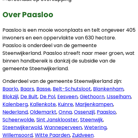
Over Paasloo
Paasloo is een mooie woonplaats en telt ongeveer 405
inwoners en een oppervlakte van 630 hectare.
Paasloo is onderdeel van de gemeente
Steenwijkerland. Paasloo streeft naar meer groen, wat
binnen handbereik is dankzij de subsidie van de
gemeente Steenwijkerland.
Onderdeel van de gemeente Steenwijkerland zijn:
Baarlo
,
Baars
,
Basse
,
Belt-Schutsloot
,
Blankenham
,
Blokzijl
,
De Bult
,
De Pol
,
Eesveen
,
Giethoorn
,
IJsselham
,
Kalenberg
,
Kallenkote
,
Kuinre
,
Marijenkampen
,
Nederland
,
Oldemarkt
,
Onna
,
Ossenzijl
,
Paasloo
,
Scheerwolde
,
Sint Jansklooster
,
Steenwijk
,
Steenwijkerwold
,
Wanneperveen
,
Wetering
,
Willemsoord
,
Witte Paarden
,
Zuidveen
.