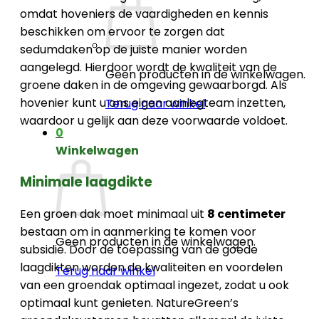
omdat hoveniers de vaardigheden en kennis
beschikken om ervoor te zorgen dat
sedumdaken op de juiste manier worden
aangelegd. Hierdoor wordt de kwaliteit van de
Geen producten in de winkelwagen.
groene daken in de omgeving gewaarborgd. Als
hovenier kunt u ons eigen aanlegteam inzetten,
Terug naar winkel
waardoor u gelijk aan deze voorwaarde voldoet.
0
Winkelwagen
Minimale laagdikte
Een groen dak moet minimaal uit
8 centimeter
bestaan om in aanmerking te komen voor
Geen producten in de winkelwagen.
subsidie. Door de toepassing van de goede
laagdikten worden de kwaliteiten en voordelen
Terug naar winkel
van een groendak optimaal ingezet, zodat u ook
optimaal kunt genieten. NatureGreen’s