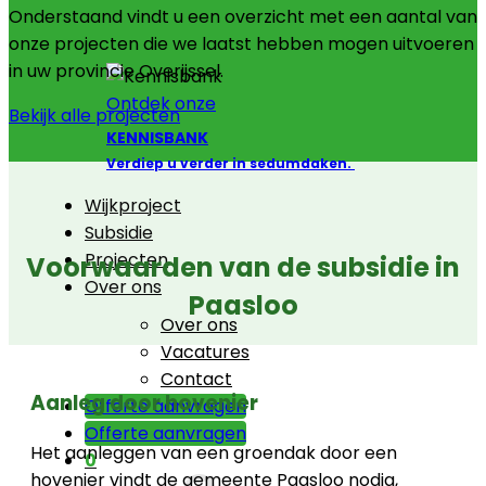
Onderstaand vindt u een overzicht met een aantal van
onze projecten die we laatst hebben mogen uitvoeren
in uw provincie Overijssel.
Ontdek onze
Bekijk alle projecten
KENNISBANK
Verdiep u verder in sedumdaken.
Wijkproject
Subsidie
Projecten
Voorwaarden van de subsidie in
Over ons
Paasloo
Over ons
Vacatures
Contact
Aanleg door hovenier
Offerte aanvragen
Offerte aanvragen
Het aanleggen van een groendak door een
0
hovenier vindt de gemeente Paasloo nodig,