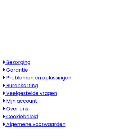
België en Duitsland)
Openingstijden
Maandag - vrijdag: 08:30 - 17:30
Zaterdag & zondag: gesloten
Bezoek alleen op afspraak
Service
Bezorging
Garantie
Problemen en oplossingen
Burenkorting
Veelgestelde vragen
Mijn account
Over ons
Cookiebeleid
Algemene voorwaarden
Kenniscentrum