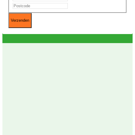
Postcode
+
huisnummer