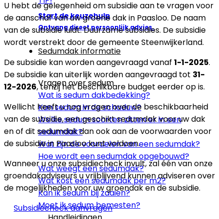
TIP!
U hebt de gelegenheid om subsidie aan te vragen voor
Start de keuzehulp
de aanschaf van uw groene dak in Paasloo. De naam
Ontvang direct persoonlijk advies.
van de subsidie luidt: Duurzame subsidies. De subsidie
wordt verstrekt door de gemeente Steenwijkerland.
Sedumdak informatie
De subsidie kan worden aangevraagd vanaf
1-1-2025
.
De subsidie kan uiterlijk worden aangevraagd tot
31-
Vragen over sedum
12-2026
, tenzij het beschikbare budget eerder op is.
Wat is sedum dakbedekking?
Wellicht heeft u nog vragen over de beschikbaarheid
Kan sedum in de schaduw?
van de subsidie, een geschikt sedumdak voor uw dak
Welke sedum soorten zitten er in een
en of dit sedumdak dan ook aan de voorwaarden voor
sedumdak?
de subsidie in Paasloo kunt voldoen.
Wat zijn de voordelen van een sedumdak?
Hoe wordt een sedumdak opgebouwd?
Wanneer u onze subsidiecheck invult, zal één van onze
Wat weegt een sedumdak?
groendakadviseurs u vrijblijvend kunnen adviseren over
Wat kost een sedumdak per m2?
de mogelijkheden voor uw groendak en de subsidie.
Kan ik sedum bij zaaien?
Moet ik sedum bemesten?
Subsidiecheck aanvragen
Handleidingen