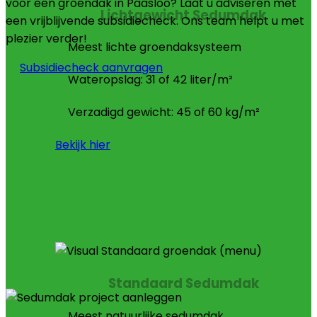
voor een groendak in Paasloo? Laat u adviseren met
Lichtgewicht Sedumdak
een vrijblijvende subsidiecheck. Ons team helpt u met
plezier verder!
Meest lichte groendaksysteem
Subsidiecheck aanvragen
Wateropslag: 31 of 42 liter/m²
Verzadigd gewicht: 45 of 60 kg/m²
Bekijk hier
Standaard Sedumdak
Meest natuurlijke sedumdak