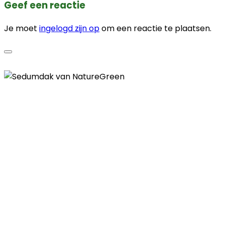
Geef een reactie
Je moet
ingelogd zijn op
om een reactie te plaatsen.
Contactgegevens
Telefoon
085 - 00 41 774
E-mail
info@naturegreen.nl
Kantooradres
Boylestraat 22
6718 XM Ede
(Wij werken landelijk in heel Nederland,