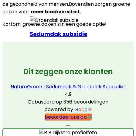
de gezondheid van mensen.Bovendien zorgen groene
daken voor
meer biodiversiteit
.
Kortom, groene daken zijn een goede optie!
Sedumdak subsidie
Dit zeggen onze klanten
NatureGreen | Sedumdak & Groendak Specialist
4.9
Gebaseerd op 356 beoordelingen
powered by
G
o
o
g
l
e
beoordeel ons op