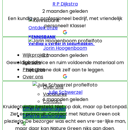
R P Dijkstra
2 maanden geleden
Een kundig en professioneel bedrijf, met vriendelijk
personeel! Klasse!
Ontdek onze
KENNISBANK
Verdiep u verder in sedumdaken.
Jorin Hoogenboom
Wijkproject
3 maanden geleden
Subsidie
Geweldige service en ruim voldoende materiaal om
Projecten
het groene dak zelf aan te leggen.
Over ons
Over ons
Julie Schwerzel
Vacatures
4 maanden geleden
Contact
Kruidentuintje besteld. Niet op dak, maar op betonpad.
Offerte aanvragen
Ziet er prima uit. Contact met Nature Green ook
Offerte aanvragen
plezierig. De bezorger was echt een vre-se-lijke man,
0
maar daar kan Nature Green niks aan doen.