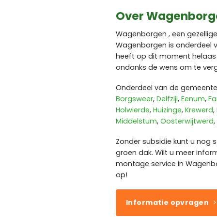
Over Wagenborg
Wagenborgen , een gezellige
Wagenborgen is onderdeel 
heeft op dit moment helaa
ondanks de wens om te ver
Onderdeel van de gemeente 
Borgsweer
,
Delfzijl
,
Eenum
,
F
Holwierde
,
Huizinge
,
Krewerd
,
Middelstum
,
Oosterwijtwerd
,
Zonder subsidie kunt u nog 
groen dak. Wilt u meer infor
montage service in Wagenb
op!
Informatie opvragen