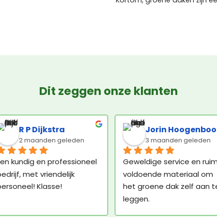
Kortom, groene daken zijn e
Dit zeggen onze klanten
R P Dijkstra
Jorin Hoogenbo
2 maanden geleden
3 maanden geleden
en kundig en professioneel 
Geweldige service en ruim
edrijf, met vriendelijk 
voldoende materiaal om 
ersoneel! Klasse!
het groene dak zelf aan te
leggen.