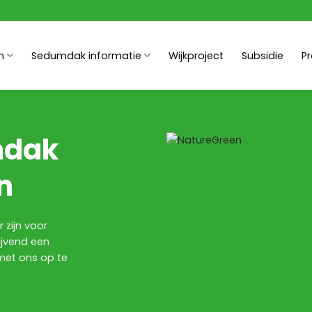
n
Sedumdak informatie
Wijkproject
Subsidie
P
mdak
n
 zijn voor
ijvend een
met ons op te