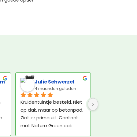
en goede optie!
om
Julie Schwerzel
4 maanden geleden
 
Kruidentuintje besteld. Niet 
op dak, maar op betonpad. 
 
Ziet er prima uit. Contact 
met Nature Green ook 
plezierig. De bezorger was 