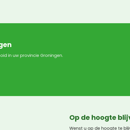
gen
ooid in uw provincie Groningen.
Op de hoogte bli
Wenst u op de hoogte te bli