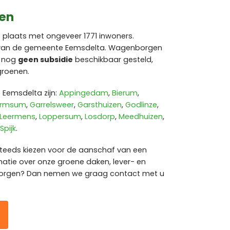
en
 plaats met ongeveer 1771 inwoners.
van de gemeente Eemsdelta. Wagenborgen
s nog
geen subsidie
beschikbaar gesteld,
groenen.
Eemsdelta zijn:
Appingedam
,
Bierum
,
armsum
,
Garrelsweer
,
Garsthuizen
,
Godlinze
,
Leermens
,
Loppersum
,
Losdorp
,
Meedhuizen
,
Spijk
.
steeds kiezen voor de aanschaf van een
matie over onze groene daken, lever- en
orgen? Dan nemen we graag contact met u