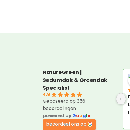
NatureGreen |
Sedumdak & Groendak
Specialist
4.9
E
Gebaseerd op 356
b
beoordelingen
p
powered by
G
o
o
g
l
e
beoordeel ons op