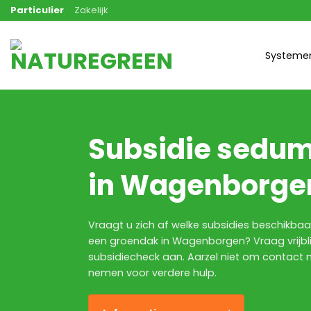
Ga
Particulier
Zakelijk
naar
inhoud
Systeme
Subsidie sedu
in Wagenborge
Vraagt u zich af welke subsidies beschikbaar
een groendak in Wagenborgen? Vraag vrijbl
subsidiecheck aan. Aarzel niet om contact 
nemen voor verdere hulp.