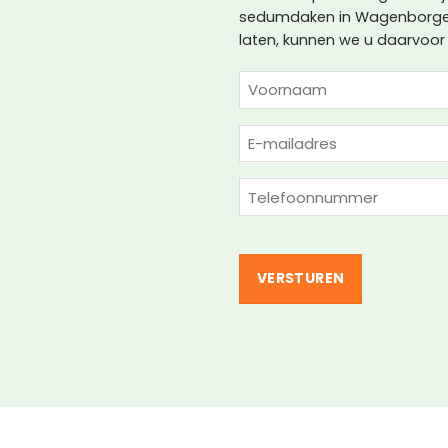
sedumdaken in Wagenborgen
laten, kunnen we u daarvoor t
NAAM
(VEREIST)
Voornaam
E-
mailadres
(Vereist)
Telefoon
(Vereist)