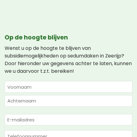
Op de hoogte blijven
Wenst u op de hoogte te blijven van
subsidiemogelijkheden op sedumdaken in Zeerijp?
Door hieronder uw gegevens achter te laten, kunnen
we u daarvoor t.z.t. bereiken!
NAAM
(VEREIST)
Voornaam
Achternaam
E-
mailadres
(Vereist)
Telefoon