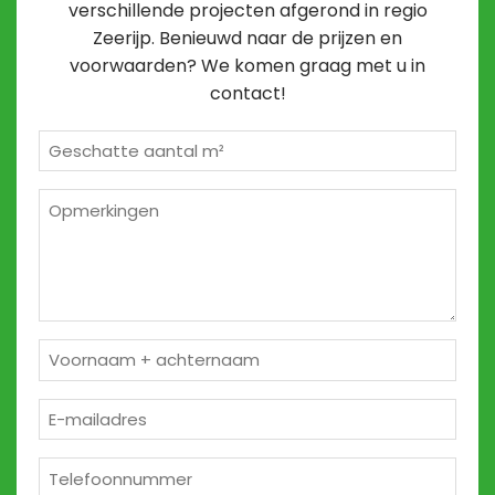
verschillende projecten afgerond in regio
Zeerijp. Benieuwd naar de prijzen en
voorwaarden? We komen graag met u in
contact!
Geschatte
m²
*
Opmerkingen
2
Naam
*
E-
mailadres
*
Telefoon