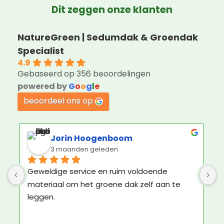
Dit zeggen onze klanten
NatureGreen | Sedumdak & Groendak
Specialist
4.9
Gebaseerd op 356 beoordelingen
powered by
G
o
o
g
l
e
beoordeel ons op
Julie Schwerzel
4 maanden geleden
Kruidentuintje besteld. Niet op dak, maar op 
betonpad. Ziet er prima uit. Contact met 
Nature Green ook plezierig. De bezorger was 
echt een vre-se-lijke man, maar daar kan 
Nature Green niks aan doen.