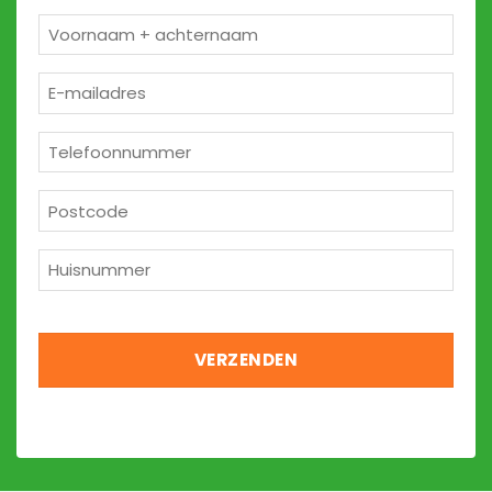
Naam
*
E-
mailadres
*
Telefoon
*
Postcode
*
Huisnummer
*