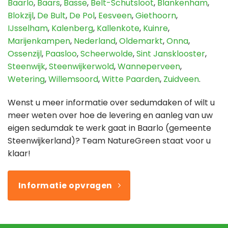
Baarlo
,
Baars
,
Basse
,
Belt-Schutsloot
,
Blankenham
,
Blokzijl
,
De Bult
,
De Pol
,
Eesveen
,
Giethoorn
,
IJsselham
,
Kalenberg
,
Kallenkote
,
Kuinre
,
Marijenkampen
,
Nederland
,
Oldemarkt
,
Onna
,
Ossenzijl
,
Paasloo
,
Scheerwolde
,
Sint Jansklooster
,
Steenwijk
,
Steenwijkerwold
,
Wanneperveen
,
Wetering
,
Willemsoord
,
Witte Paarden
,
Zuidveen
.
Wenst u meer informatie over sedumdaken of wilt u
meer weten over hoe de levering en aanleg van uw
eigen sedumdak te werk gaat in Baarlo (gemeente
Steenwijkerland)? Team NatureGreen staat voor u
klaar!
Informatie opvragen