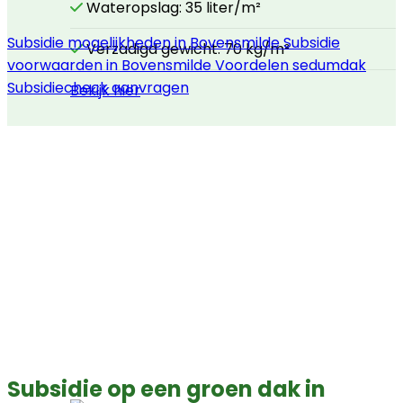
Wateropslag: 35 liter/m²
Subsidie mogelijkheden in Bovensmilde
Subsidie
Verzadigd gewicht: 70 kg/m²
voorwaarden in Bovensmilde
Voordelen sedumdak
Subsidiecheck aanvragen
Bekijk hier
Subsidie op een groen dak in