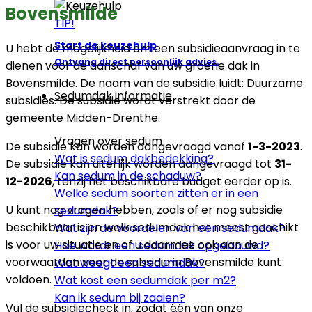
Bovensmilde
TIP!
Start de keuzehulp
U hebt de mogelijkheid om een subsidieaanvraag in te
Ontvang direct persoonlijk advies.
dienen voor de aanschaf van uw groene dak in
Bovensmilde. De naam van de subsidie luidt: Duurzame
Sedumdak informatie
subsidies. De subsidie wordt verstrekt door de
gemeente Midden-Drenthe.
Vragen over sedum
De subsidie kan worden aangevraagd vanaf
1-3-2023
.
Wat is sedum dakbedekking?
De subsidie kan uiterlijk worden aangevraagd tot
31-
Kan sedum in de schaduw?
12-2026
, tenzij het beschikbare budget eerder op is.
Welke sedum soorten zitten er in een
U kunt nog vragen hebben, zoals of er nog subsidie
sedumdak?
beschikbaar is en welk sedumdak het meest geschikt
Wat zijn de voordelen van een sedumdak?
is voor uw situatie en of u daarmee ook aan de
Hoe wordt een sedumdak opgebouwd?
voorwaarden voor de subsidie in Bovensmilde kunt
Wat weegt een sedumdak?
voldoen.
Wat kost een sedumdak per m2?
Kan ik sedum bij zaaien?
Vul de subsidiecheck in, zodat één van onze