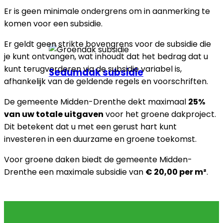
Er is geen minimale ondergrens om in aanmerking te
komen voor een subsidie.
Er geldt geen strikte bovengrens voor de subsidie die
je kunt ontvangen, wat inhoudt dat het bedrag dat u
kunt terugvorderen via de subsidie variabel is,
Sedumdak subsidie
afhankelijk van de geldende regels en voorschriften.
De gemeente Midden-Drenthe dekt maximaal
25%
van uw totale uitgaven
voor het groene dakproject.
Dit betekent dat u met een gerust hart kunt
investeren in een duurzame en groene toekomst.
Voor groene daken biedt de gemeente Midden-
Drenthe een maximale subsidie van
€ 20,00 per m²
.