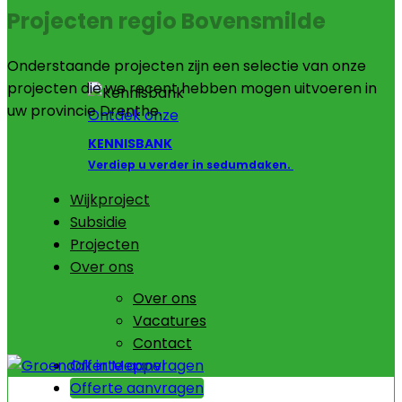
Projecten regio Bovensmilde
Onderstaande projecten zijn een selectie van onze
projecten die we recent hebben mogen uitvoeren in
uw provincie Drenthe.
Ontdek onze
KENNISBANK
Verdiep u verder in sedumdaken.
Wijkproject
Subsidie
Projecten
Over ons
Over ons
Vacatures
Contact
Offerte aanvragen
Offerte aanvragen