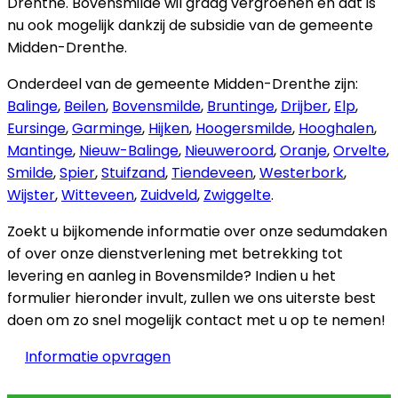
Drenthe. Bovensmilde wil graag vergroenen en dat is
nu ook mogelijk dankzij de subsidie van de gemeente
Midden-Drenthe.
Onderdeel van de gemeente Midden-Drenthe zijn:
Balinge
,
Beilen
,
Bovensmilde
,
Bruntinge
,
Drijber
,
Elp
,
Eursinge
,
Garminge
,
Hijken
,
Hoogersmilde
,
Hooghalen
,
Mantinge
,
Nieuw-Balinge
,
Nieuweroord
,
Oranje
,
Orvelte
,
Smilde
,
Spier
,
Stuifzand
,
Tiendeveen
,
Westerbork
,
Wijster
,
Witteveen
,
Zuidveld
,
Zwiggelte
.
Zoekt u bijkomende informatie over onze sedumdaken
of over onze dienstverlening met betrekking tot
levering en aanleg in Bovensmilde? Indien u het
formulier hieronder invult, zullen we ons uiterste best
doen om zo snel mogelijk contact met u op te nemen!
Informatie opvragen