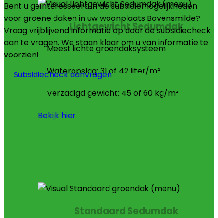
Bent u geïnteresseerd in de subsidiemogelijkheden
voor groene daken in uw woonplaats Bovensmilde?
Lichtgewicht Sedumdak
Vraag vrijblijvend informatie op door de subsidiecheck
aan te vragen. We staan klaar om u van informatie te
Meest lichte groendaksysteem
voorzien!
Wateropslag: 31 of 42 liter/m²
Subsidiecheck aanvragen
Verzadigd gewicht: 45 of 60 kg/m²
Bekijk hier
Standaard Sedumdak