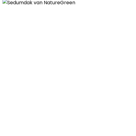
Contactgegevens
Telefoon
085 - 00 41 774
E-mail
info@naturegreen.nl
Kantooradres
Boylestraat 22
6718 XM Ede
(Wij werken landelijk in heel Nederland,
België en Duitsland)
Openingstijden
Maandag - vrijdag: 08:30 - 17:30
Zaterdag & zondag: gesloten
Bezoek alleen op afspraak