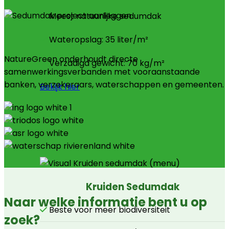
Meest natuurlijke sedumdak
Wateropslag: 35 liter/m²
NatureGreen onderhoudt directe
Verzadigd gewicht: 70 kg/m²
samenwerkingsverbanden met vooraanstaande
banken, verzekeraars, waterschappen en gemeenten.
Bekijk hier
Kruiden Sedumdak
Naar welke informatie bent u op
Beste voor meer biodiversiteit
zoek?