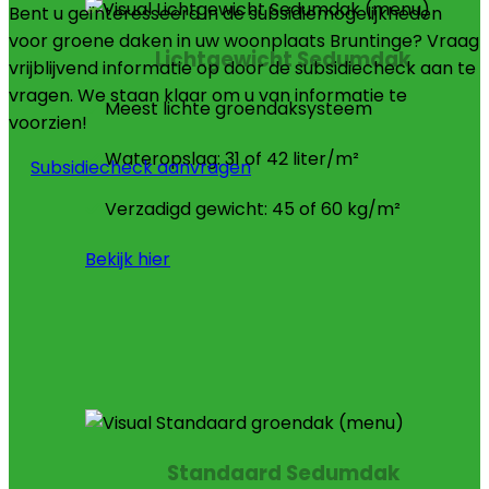
Bent u geïnteresseerd in de subsidiemogelijkheden
voor groene daken in uw woonplaats Bruntinge? Vraag
Lichtgewicht Sedumdak
vrijblijvend informatie op door de subsidiecheck aan te
vragen. We staan klaar om u van informatie te
Meest lichte groendaksysteem
voorzien!
Wateropslag: 31 of 42 liter/m²
Subsidiecheck aanvragen
Verzadigd gewicht: 45 of 60 kg/m²
Bekijk hier
Standaard Sedumdak