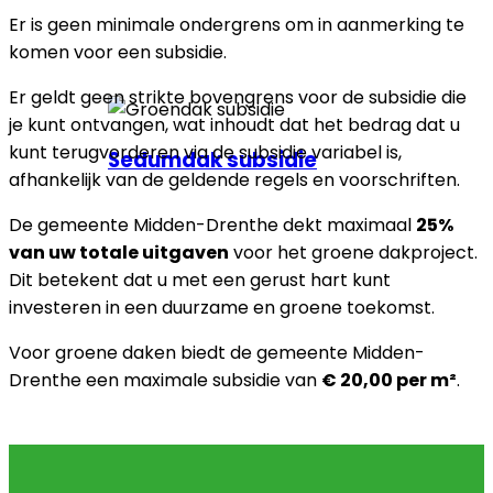
Er is geen minimale ondergrens om in aanmerking te
komen voor een subsidie.
Er geldt geen strikte bovengrens voor de subsidie die
je kunt ontvangen, wat inhoudt dat het bedrag dat u
kunt terugvorderen via de subsidie variabel is,
Sedumdak subsidie
afhankelijk van de geldende regels en voorschriften.
De gemeente Midden-Drenthe dekt maximaal
25%
van uw totale uitgaven
voor het groene dakproject.
Dit betekent dat u met een gerust hart kunt
investeren in een duurzame en groene toekomst.
Voor groene daken biedt de gemeente Midden-
Drenthe een maximale subsidie van
€ 20,00 per m²
.