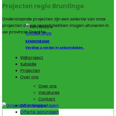
Projecten regio Bruntinge
Onderstaande projecten zijn een selectie van onze
projecten die we recent hebben mogen uitvoeren in
uw provincie Drenthe.
Ontdek onze
KENNISBANK
Verdiep u verder in sedumdaken.
Wijkproject
Subsidie
Projecten
Over ons
Over ons
Vacatures
Contact
Offerte aanvragen
Offerte aanvragen