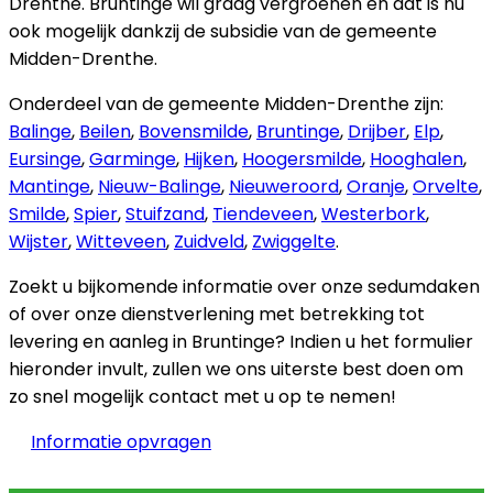
Drenthe. Bruntinge wil graag vergroenen en dat is nu
ook mogelijk dankzij de subsidie van de gemeente
Midden-Drenthe.
Onderdeel van de gemeente Midden-Drenthe zijn:
Balinge
,
Beilen
,
Bovensmilde
,
Bruntinge
,
Drijber
,
Elp
,
Eursinge
,
Garminge
,
Hijken
,
Hoogersmilde
,
Hooghalen
,
Mantinge
,
Nieuw-Balinge
,
Nieuweroord
,
Oranje
,
Orvelte
,
Smilde
,
Spier
,
Stuifzand
,
Tiendeveen
,
Westerbork
,
Wijster
,
Witteveen
,
Zuidveld
,
Zwiggelte
.
Zoekt u bijkomende informatie over onze sedumdaken
of over onze dienstverlening met betrekking tot
levering en aanleg in Bruntinge? Indien u het formulier
hieronder invult, zullen we ons uiterste best doen om
zo snel mogelijk contact met u op te nemen!
Informatie opvragen