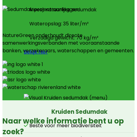
Meest natuurlijke sedumdak
Wateropslag: 35 liter/m²
NatureGreen onderhoudt directe
Verzadigd gewicht: 70 kg/m²
samenwerkingsverbanden met vooraanstaande
banken, verzekeraars, waterschappen en gemeenten.
Bekijk hier
Kruiden Sedumdak
Naar welke informatie bent u op
Beste voor meer biodiversiteit
zoek?