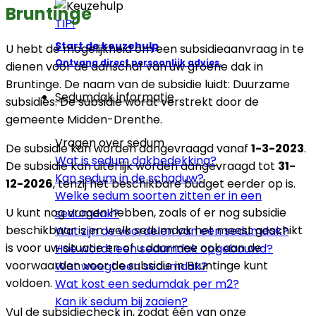
Bruntinge
TIP!
Start de keuzehulp
U hebt de mogelijkheid om een subsidieaanvraag in te
Ontvang direct persoonlijk advies.
dienen voor de aanschaf van uw groene dak in
Bruntinge. De naam van de subsidie luidt: Duurzame
Sedumdak informatie
subsidies. De subsidie wordt verstrekt door de
gemeente Midden-Drenthe.
Vragen over sedum
De subsidie kan worden aangevraagd vanaf
1-3-2023
.
Wat is sedum dakbedekking?
De subsidie kan uiterlijk worden aangevraagd tot
31-
Kan sedum in de schaduw?
12-2026
, tenzij het beschikbare budget eerder op is.
Welke sedum soorten zitten er in een
U kunt nog vragen hebben, zoals of er nog subsidie
sedumdak?
beschikbaar is en welk sedumdak het meest geschikt
Wat zijn de voordelen van een sedumdak?
is voor uw situatie en of u daarmee ook aan de
Hoe wordt een sedumdak opgebouwd?
voorwaarden voor de subsidie in Bruntinge kunt
Wat weegt een sedumdak?
voldoen.
Wat kost een sedumdak per m2?
Kan ik sedum bij zaaien?
Vul de subsidiecheck in, zodat één van onze