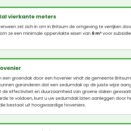
al vierkante meters
nveen zet zich in om in Britsum de omgeving te verrijken doo
rom ze een minimale oppervlakte eisen van
6 m²
voor subsidi
hovenier
 een groendak door een hovenier vindt de gemeente Britsum
kunnen garanderen dat een sedumdak op de juiste wijze aan
 de effectiviteit en duurzaamheid van groene daken gewaar
rde te voldoen, kunt u uw sedumdak laten aanleggen door 
die bestaat uit hoogwaardige hoveniers.