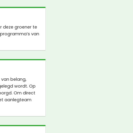
r deze groener te
eprogramma’s van
 van belang,
gelegd wordt. Op
borgd. Om direct
het aanlegteam