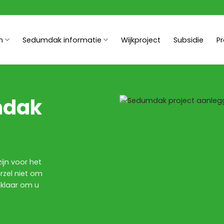
n
Sedumdak informatie
Wijkproject
Subsidie
P
mdak
ijn voor het
rzel niet om
 klaar om u