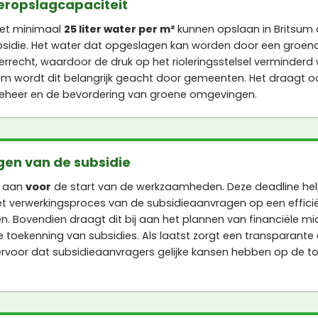
eropslagcapaciteit
et minimaal
25 liter water per m²
kunnen opslaan in Britsum
sidie. Het water dat opgeslagen kan worden door een groen
 terrecht, waardoor de druk op het rioleringsstelsel verminderd 
m wordt dit belangrijk geacht door gemeenten. Het draagt oo
heer en de bevordering van groene omgevingen.
gen van de subsidie
e aan
voor
de start van de werkzaamheden. Deze deadline he
 verwerkingsproces van de subsidieaanvragen op een efficiën
n. Bovendien draagt dit bij aan het plannen van financiële m
toekenning van subsidies. Als laatst zorgt een transparante e
rvoor dat subsidieaanvragers gelijke kansen hebben op de t