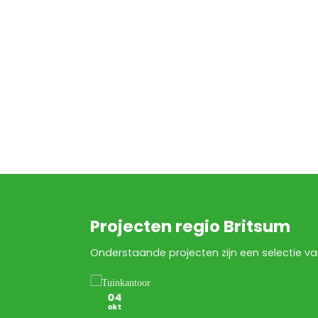
Projecten regio Britsum
Onderstaande projecten zijn een selectie va
04
okt