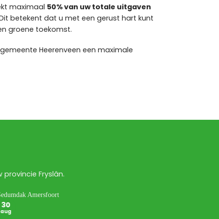
ekt maximaal
50% van uw totale uitgaven
Dit betekent dat u met een gerust hart kunt
en groene toekomst.
e gemeente Heerenveen een maximale
provincie Fryslân.
30
30
aug
aug