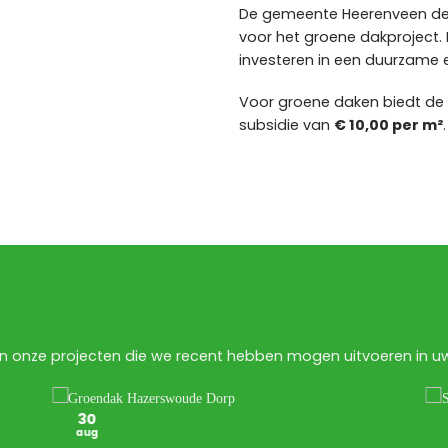
De gemeente Heerenveen d
voor het groene dakproject. 
investeren in een duurzame 
Voor groene daken biedt d
subsidie van
€ 10,00 per m²
.
n onze projecten die we recent hebben mogen uitvoeren in uw 
30
aug