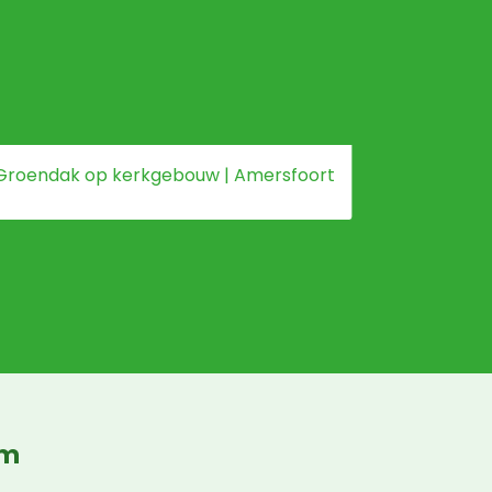
Groendak op kerkgebouw | Amersfoort
Groendak
um