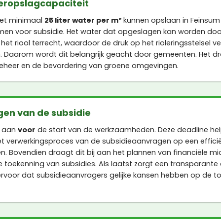
eropslagcapaciteit
et minimaal
25 liter water per m²
kunnen opslaan in Feinsum
men voor subsidie. Het water dat opgeslagen kan worden do
 het riool terrecht, waardoor de druk op het rioleringsstelsel v
. Daarom wordt dit belangrijk geacht door gemeenten. Het dr
heer en de bevordering van groene omgevingen.
gen van de subsidie
e aan
voor
de start van de werkzaamheden. Deze deadline he
 verwerkingsproces van de subsidieaanvragen op een efficiën
n. Bovendien draagt dit bij aan het plannen van financiële m
toekenning van subsidies. Als laatst zorgt een transparante e
rvoor dat subsidieaanvragers gelijke kansen hebben op de t