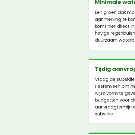
Minimale wat
Een groen dak mo
aanmerking te ko
komt niet direct in
hevige regenbuien
duurzaam waterbe
Tijdig aanvra
Vraag de subsidi
Heerenveen om het
wijze vorm te geve
budgetten voor de 
aanvraagtermijn e
subsidie.