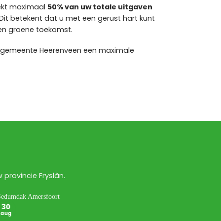
ekt maximaal
50% van uw totale uitgaven
Dit betekent dat u met een gerust hart kunt
en groene toekomst.
e gemeente Heerenveen een maximale
provincie Fryslân.
30
30
aug
aug