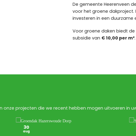
De gemeente Heerenveen d
voor het groene dakproject. 
investeren in een duurzame 
Voor groene daken biedt d
subsidie van
€ 10,00 per m²
.
n onze projecten die we recent hebben mogen uitvoeren in uw 
30
aug