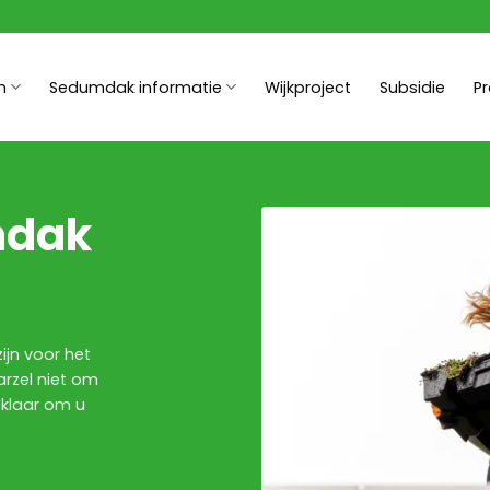
n
Sedumdak informatie
Wijkproject
Subsidie
P
mdak
ijn voor het
rzel niet om
 klaar om u