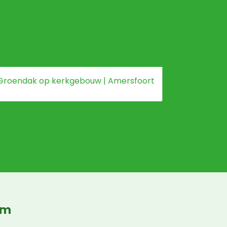
Groendak op kerkgebouw | Amersfoort
Groendak
um