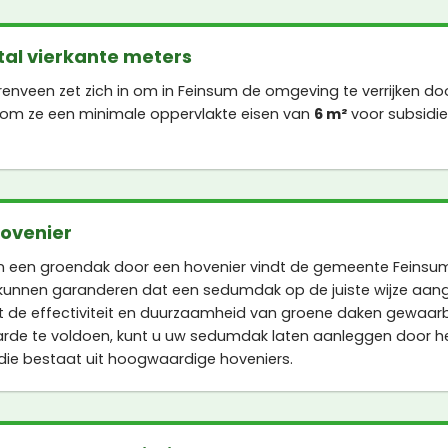
al vierkante meters
nveen zet zich in om in Feinsum de omgeving te verrijken do
rom ze een minimale oppervlakte eisen van
6 m²
voor subsidi
hovenier
n een groendak door een hovenier vindt de gemeente Feinsum
kunnen garanderen dat een sedumdak op de juiste wijze aan
 de effectiviteit en duurzaamheid van groene daken gewaar
rde te voldoen, kunt u uw sedumdak laten aanleggen door 
die bestaat uit hoogwaardige hoveniers.