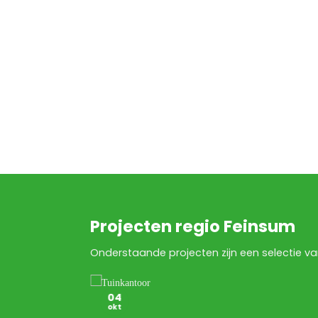
Projecten regio Feinsum
Onderstaande projecten zijn een selectie va
04
okt