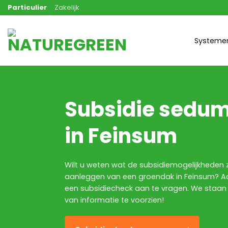
Ga
Particulier
Zakelijk
naar
inhoud
Systeme
Subsidie sedu
in Feinsum
Wilt u weten wat de subsidiemogelijkheden z
aanleggen van een groendak in Feinsum? Aa
een subsidiecheck aan te vragen. We staan
van informatie te voorzien!