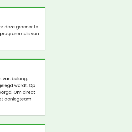
or deze groener te
eprogramma’s van
 van belang,
gelegd wordt. Op
borgd. Om direct
het aanlegteam