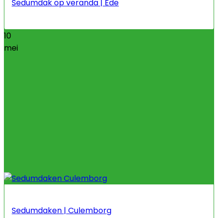
Sedumdak op veranda | Ede
10
mei
Sedumdaken | Culemborg