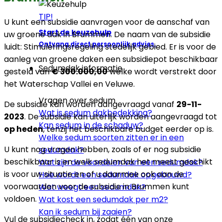
TIP!
U kunt een subsidie aanvragen voor de aanschaf van
Start de keuzehulp
uw groene dak in Brummen. De naam van de subsidie
Ontvang direct persoonlijk advies.
luidt: Stimuleringsregeling stedelijk gebied. Er is voor de
aanleg van groene daken een subsidiepot beschikbaar
Sedumdak informatie
gesteld van
€ 300.000,00
welke wordt verstrekt door
het Waterschap Vallei en Veluwe.
Vragen over sedum
De subsidie kan worden aangevraagd vanaf
29-11-
Wat is sedum dakbedekking?
2023
. De subsidie kan uiterlijk worden aangevraagd tot
Kan sedum in de schaduw?
op heden
, tenzij het beschikbare budget eerder op is.
Welke sedum soorten zitten er in een
U kunt nog vragen hebben, zoals of er nog subsidie
sedumdak?
beschikbaar is en welk sedumdak het meest geschikt
Wat zijn de voordelen van een sedumdak?
is voor uw situatie en of u daarmee ook aan de
Hoe wordt een sedumdak opgebouwd?
voorwaarden voor de subsidie in Brummen kunt
Wat weegt een sedumdak?
voldoen.
Wat kost een sedumdak per m2?
Kan ik sedum bij zaaien?
Vul de subsidiecheck in, zodat één van onze