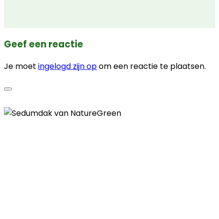
Geef een reactie
Je moet
ingelogd zijn op
om een reactie te plaatsen.
Contactgegevens
Telefoon
085 - 00 41 774
E-mail
info@naturegreen.nl