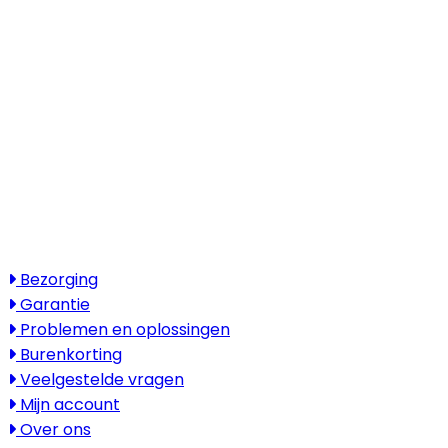
Kantooradres
Boylestraat 22
6718 XM Ede
(Wij werken landelijk in heel Nederland,
België en Duitsland)
Openingstijden
Maandag - vrijdag: 08:30 - 17:30
Zaterdag & zondag: gesloten
Bezoek alleen op afspraak
Service
Bezorging
Garantie
Problemen en oplossingen
Burenkorting
Veelgestelde vragen
Mijn account
Over ons