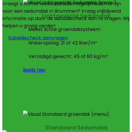
Vraagt u zich af welke subsidiemogelijkheden er zijn
voor een sedumdak in Brummen? Vraag vrijblijvend
Lichtgewicht Sedumdak
informatie op door de subsidiecheck aan te vragen. Wij
helpen u graag verder!
Meest lichte groendaksysteem
Subsidiecheck aanvragen
Wateropslag: 31 of 42 liter/m²
Verzadigd gewicht: 45 of 60 kg/m²
Bekijk hier
Standaard Sedumdak