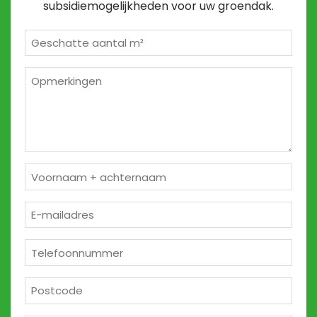
subsidiemogelijkheden voor uw groendak.
Geschatte
m²
*
Opmerkingen
2
Naam
*
E-
mailadres
*
Telefoon
*
Postcode
*