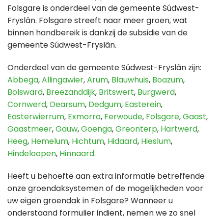
Folsgare is onderdeel van de gemeente Súdwest-
Fryslân. Folsgare streeft naar meer groen, wat
binnen handbereik is dankzij de subsidie van de
gemeente Súdwest-Fryslân.
Onderdeel van de gemeente Súdwest-Fryslân zijn:
Abbega
,
Allingawier
,
Arum
,
Blauwhuis
,
Boazum
,
Bolsward
,
Breezanddijk
,
Britswert
,
Burgwerd
,
Cornwerd
,
Dearsum
,
Dedgum
,
Easterein
,
Easterwierrum
,
Exmorra
,
Ferwoude
,
Folsgare
,
Gaast
,
Gaastmeer
,
Gauw
,
Goenga
,
Greonterp
,
Hartwerd
,
Heeg
,
Hemelum
,
Hichtum
,
Hidaard
,
Hieslum
,
Hindeloopen
,
Hinnaard
.
Heeft u behoefte aan extra informatie betreffende
onze groendaksystemen of de mogelijkheden voor
uw eigen groendak in Folsgare? Wanneer u
onderstaand formulier indient, nemen we zo snel