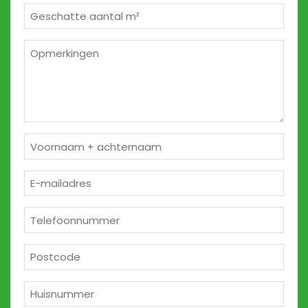
Geschatte
m²
*
Opmerkingen
2
Naam
*
E-
mailadres
*
Telefoon
*
Postcode
*
Huisnummer
*