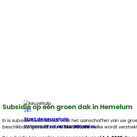
Subsidie op een groen dak in Hemelum
TIP!
Start de keuzehulp
Er is subsidie beschikbaar voor het aanschaffen van uw gro
Ontvang direct persoonlijk advies.
beschikbaar gesteld van
€ 350.000,00
welke wordt verstre