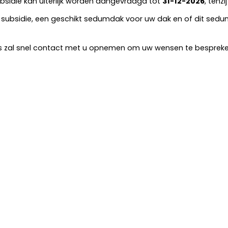
ubsidie kan uiterlijk worden aangevraagd tot
31-12-2026
, tenz
e subsidie, een geschikt sedumdak voor uw dak en of dit sed
rs zal snel contact met u opnemen om uw wensen te bespreke