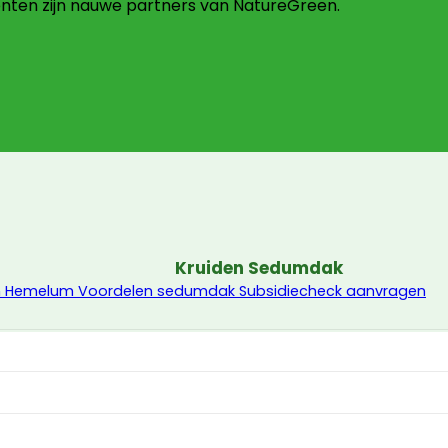
ten zijn nauwe partners van NatureGreen.
Kruiden Sedumdak
in Hemelum
Voordelen sedumdak
Subsidiecheck aanvragen