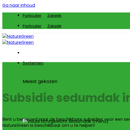
Ga naar inhoud
Particulier
Zakelijk
Particulier
Zakelijk
Systemen
Meest gekozen
Subsidie sedumdak 
Bent u benieuwd naar de beschikbare subsidies voor een se
NatureGreen is beschikbaar om u te helpen!