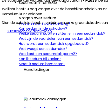
De subsidie kan worden aangevraagd vanaf
1-1-2025
. De s
Sedumdak informatie
Wellicht heeft u nog vragen over de beschikbaarheid van d
Hemelum kunt voldoen.
Vragen over sedum
Dien de subsidiecheck in en één van onze groendakadviseu
Wat is sedum dakbedekking?
Kan sedum in de schaduw?
Subsidiecheck aanvragen
Welke sedum soorten zitten er in een sedumdak?
Wat zijn de voordelen van een sedumdak?
Hoe wordt een sedumdak opgebouwd?
Wat weegt een sedumdak?
Wat kost een sedumdak per m2?
Kan ik sedum bij zaaien?
Moet ik sedum bemesten?
Handleidingen