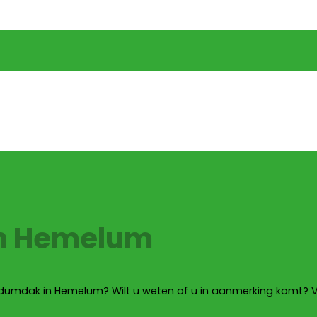
in Hemelum
dumdak in Hemelum? Wilt u weten of u in aanmerking komt? Vr