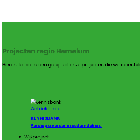
Projecten regio Hemelum
Hieronder ziet u een greep uit onze projecten die we recentel
Ontdek onze
KENNISBANK
Verdiep u verder in sedumdaken.
Wijkproject