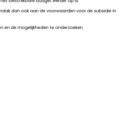
ij het beschikbare budget eerder op is.
umdak dan ook aan de voorwaarden voor de subsidie in
n en de mogelijkheden te onderzoeken.