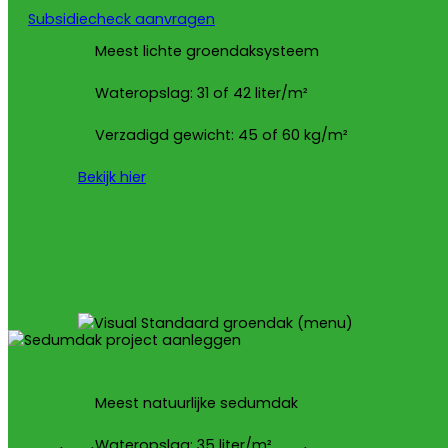
Subsidiecheck aanvragen
Meest lichte groendaksysteem
Wateropslag: 31 of 42 liter/m²
Verzadigd gewicht: 45 of 60 kg/m²
Bekijk hier
Meest natuurlijke sedumdak
Wateropslag: 35 liter/m²