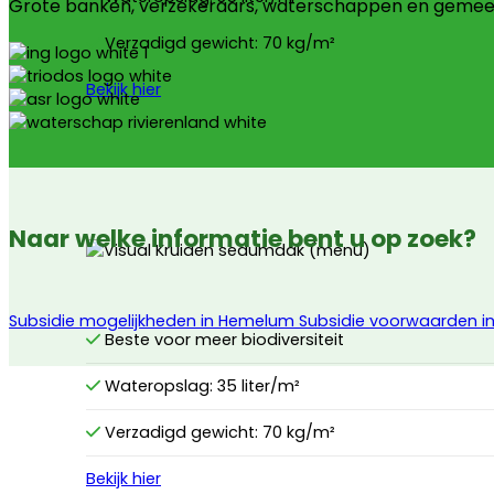
Grote banken, verzekeraars, waterschappen en gemeen
Verzadigd gewicht: 70 kg/m²
Bekijk hier
Naar welke informatie bent u op zoek?
Subsidie mogelijkheden in Hemelum
Subsidie voorwaarden 
Beste voor meer biodiversiteit
Wateropslag: 35 liter/m²
Verzadigd gewicht: 70 kg/m²
Bekijk hier