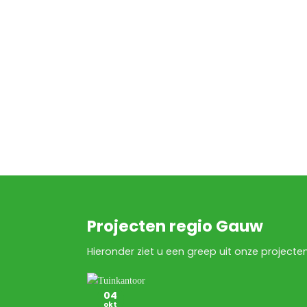
Projecten regio Gauw
Hieronder ziet u een greep uit onze projecten
04
okt