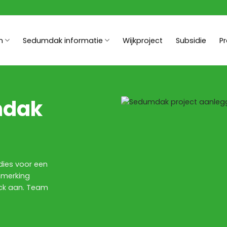
n
Sedumdak informatie
Wijkproject
Subsidie
P
mdak
dies voor een
nmerking
eck aan. Team