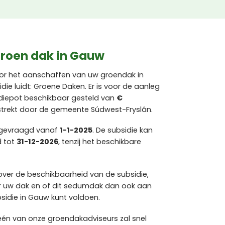
groen dak in Gauw
voor het aanschaffen van uw groendak in
e luidt: Groene Daken. Er is voor de aanleg
diepot beschikbaar gesteld van
€
strekt door de gemeente Súdwest-Fryslân.
ngevraagd vanaf
1-1-2025
. De subsidie kan
d tot
31-12-2026
, tenzij het beschikbare
over de beschikbaarheid van de subsidie,
 uw dak en of dit sedumdak dan ook aan
idie in Gauw kunt voldoen.
 één van onze groendakadviseurs zal snel