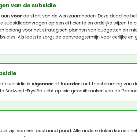
gen van de subsidie
e aan
voor
de start van de werkzaamheden. Deze deadline he
e subsidieaanvragen op een efficiënte en ordelijke wijzen te 
van belang voor het strategisch plannen van budgetten en mi
sidies. Als laatste zorgt de aanvraagtermijn voor eerlijke en 
bsidie
de subsidie is
eigenaar
of
huurder
met toestemming van de
e Súdwest-Fryslân zicht op wie gebruik maken van de Groene
k
dak zijn van een bestaand pand. Alle andere daken komen hela