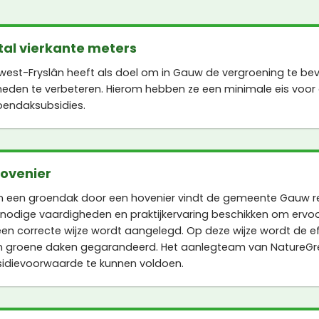
al vierkante meters
st-Fryslân heeft als doel om in Gauw de vergroening te be
den te verbeteren. Hierom hebben ze een minimale eis voor
oendaksubsidies.
hovenier
n een groendak door een hovenier vindt de gemeente Gauw re
 nodige vaardigheden en praktijkervaring beschikken om ervoo
en correcte wijze wordt aangelegd. Op deze wijze wordt de eff
 groene daken gegarandeerd. Het aanlegteam van NatureGre
idievoorwaarde te kunnen voldoen.