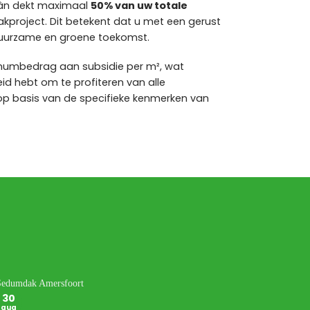
ân dekt maximaal
50% van uw totale
kproject. Dit betekent dat u met een gerust
 duurzame en groene toekomst.
imumbedrag aan subsidie per m², wat
id hebt om te profiteren van alle
op basis van de specifieke kenmerken van
30
30
aug
aug