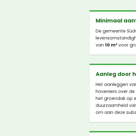
Minimaal aant
De gemeente Súdwe
levensomstandighe
van
10 m²
voor gr
Aanleg door 
Het aanleggen va
hoveniers over de
het groendak op e
duurzaamheid van
om aan deze subs