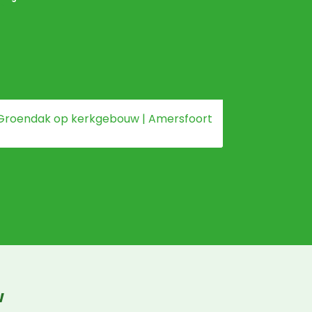
Groendak op kerkgebouw | Amersfoort
Groendak
w