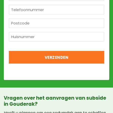
mailadres
*
Telefoon
*
Postcode
*
Huisnummer
*
Vragen over het aanvragen van subside
in Gouderak?
Heeft u plannen om een sedumdak aan te schaffen