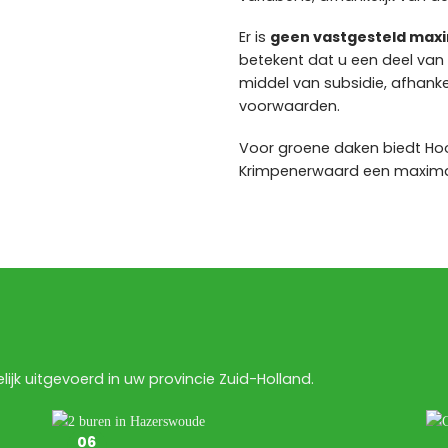
Er is
geen vastgesteld maxi
betekent dat u een deel van
middel van subsidie, afhankel
voorwaarden.
Voor groene daken biedt H
Krimpenerwaard een maxima
jk uitgevoerd in uw provincie Zuid-Holland.
06