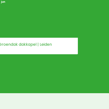
jun
mei
Groendak dakkapel | Leiden
Sedumdak 