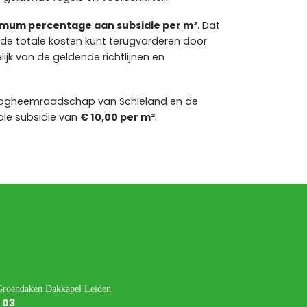
mum percentage aan subsidie per m²
. Dat
 de totale kosten kunt terugvorderen door
ijk van de geldende richtlijnen en
oogheemraadschap van Schieland en de
le subsidie van
€ 10,00 per m²
.
03
11