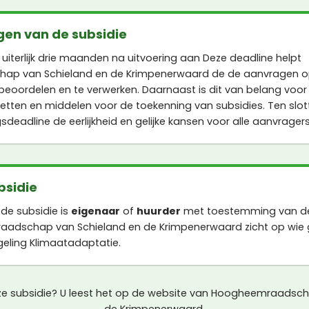
gen van de subsidie
uiterlijk drie maanden na uitvoering aan Deze deadline helpt
p van Schieland en de Krimpenerwaard de de aanvragen op 
e beoordelen en te verwerken. Daarnaast is dit van belang voor
tten en middelen voor de toekenning van subsidies. Ten slot
gsdeadline de eerlijkheid en gelijke kansen voor alle aanvragers
bsidie
de subsidie is
eigenaar
of
huurder
met toestemming van de
adschap van Schieland en de Krimpenerwaard zicht op wie 
geling Klimaatadaptatie.
eze subsidie? U leest het op de website van Hoogheemraadsch
de Krimpenerwaard.