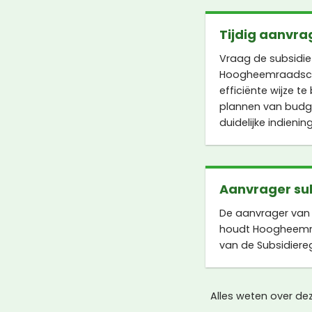
Tijdig aanvra
Vraag de subsidie 
Hoogheemraadscha
efficiënte wijze t
plannen van budge
duidelijke indienin
Aanvrager su
De aanvrager van 
houdt Hoogheemra
van de Subsidiere
Alles weten over d