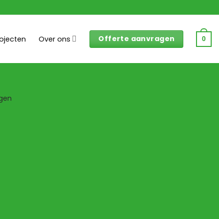
Offerte aanvragen
rojecten
Over ons
0