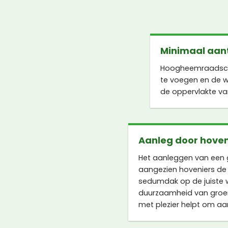
Minimaal aant
Hoogheemraadschap
te voegen en de w
de oppervlakte v
Aanleg door hoven
Het aanleggen van een g
aangezien hoveniers de
sedumdak op de juiste wi
duurzaamheid van groen
met plezier helpt om a