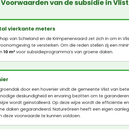
Voorwaarden van de subsidie in Vlist
al vierkante meters
 van Schieland en de Krimpenerwaard zet zich in om in Vli
oonomgeving te versterken. Om die reden stellen zij een min
an
10 m²
voor subsidieprogramma’s van groene daken.
ier
roendak door een hovenier vindt de gemeente Vlist van bete
 nodige deskundigheid en ervaring bezitten om te garanderen
jze wordt geïnstalleerd. Op deze wijze wordt de efficiëntie en
e daken gegarandeerd. NatureGreen heeft een eigen aanleg
an deze voorwaarde te kunnen voldoen.