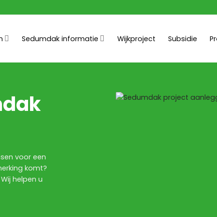
n
Sedumdak informatie
Wijkproject
Subsidie
P
mdak
nsen voor een
merking komt?
 Wij helpen u