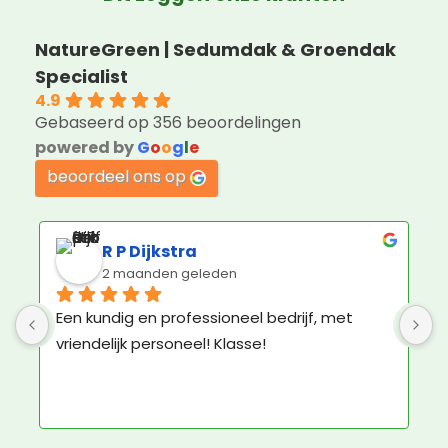
NatureGreen | Sedumdak & Groendak
Specialist
4.9
Gebaseerd op 356 beoordelingen
powered by
G
o
o
g
l
e
beoordeel ons op
Jorin Hoogenboom
3 maanden geleden
Geweldige service en ruim voldoende 
K
materiaal om het groene dak zelf aan te 
b
leggen.
N
e
N