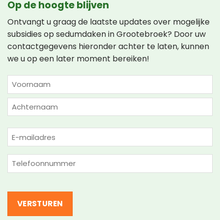
Op de hoogte blijven
Ontvangt u graag de laatste updates over mogelijke
subsidies op sedumdaken in Grootebroek? Door uw
contactgegevens hieronder achter te laten, kunnen
we u op een later moment bereiken!
NAAM
(VEREIST)
Voornaam
Achternaam
E-
mailadres
(Vereist)
Telefoon
(Vereist)