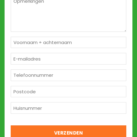
2
Naam
*
E-
mailadres
*
Telefoon
*
Postcode
*
Huisnummer
*