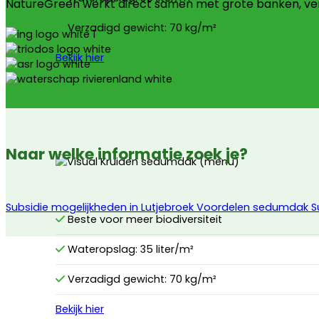
NatureGreen werkt direct samen met grote banken, v
Verzadigd gewicht: 70 kg/m²
Bekijk hier
Naar welke informatie zoek je?
Subsidie mogelijkheden in Lutjebroek
Voordelen sedumdak
S
Beste voor meer biodiversiteit
Wateropslag: 35 liter/m²
Verzadigd gewicht: 70 kg/m²
Bekijk hier