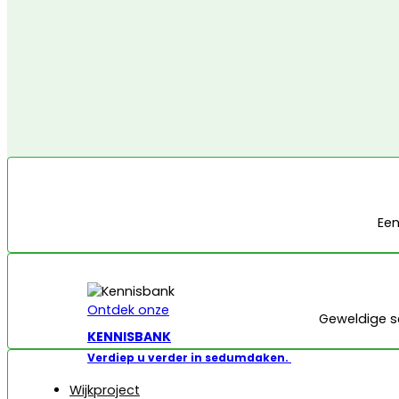
Een
Ontdek onze
Geweldige s
KENNISBANK
Verdiep u verder in sedumdaken.
Wijkproject