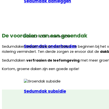
Sedumdak aanleggen
De voordelen van een groendak
Sedumdak onderhouden
Sedumdaken bieden diverse voordelen. Te beginnen bij het
riolering vermindert. Ten derde zorgen ze ervoor dat de
dakb
Sedumdaken
verfraaien de leefomgeving
met meer groen
Kortom, groene daken zijn een goede optie!
Sedumdak subsidie