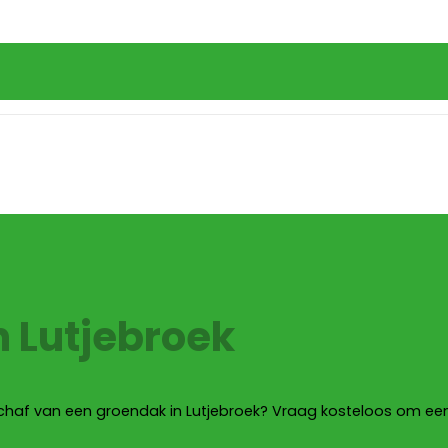
 Lutjebroek
nschaf van een groendak in Lutjebroek? Vraag kosteloos om ee