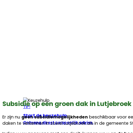
Subsidie op een groen dak in Lutjebroek
TIP!
Start de keuzehulp
Er zijn nu
geen subsidiemogelijkheden
beschikbaar voor ee
Ontvang direct persoonlijk advies.
daken te verkennen in zowel Lutjebroek als in de gemeente S