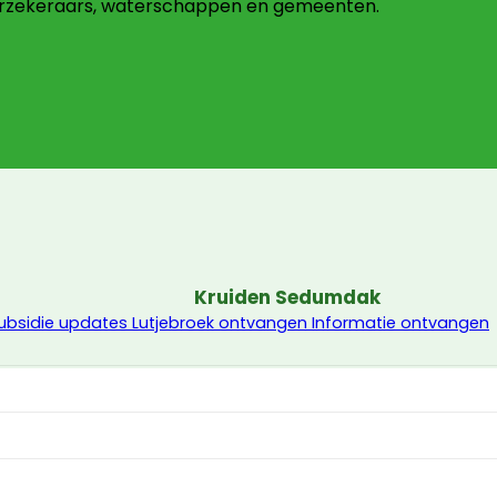
erzekeraars, waterschappen en gemeenten.
Kruiden Sedumdak
ubsidie updates Lutjebroek ontvangen
Informatie ontvangen