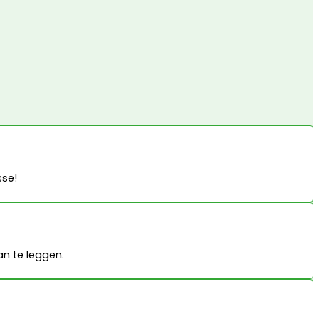
sse!
n te leggen.