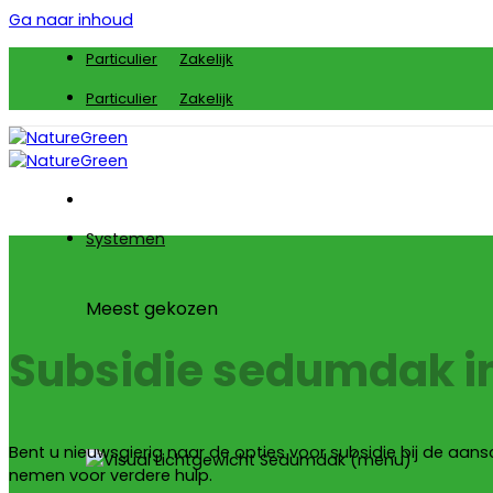
Ga naar inhoud
Particulier
Zakelijk
Particulier
Zakelijk
Systemen
Meest gekozen
Subsidie sedumdak in
Bent u nieuwsgierig naar de opties voor subsidie bij de aa
nemen voor verdere hulp.