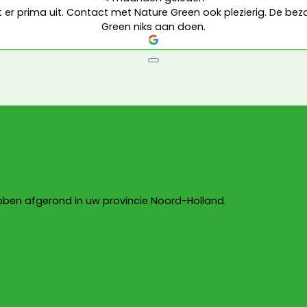
t er prima uit. Contact met Nature Green ook plezierig. De b
Green niks aan doen.
hebben afgerond in uw provincie Noord-Holland.