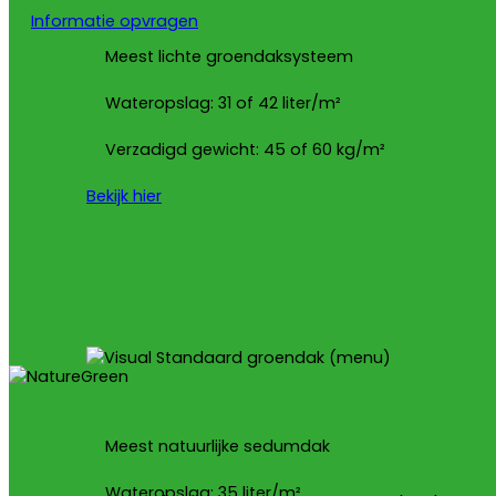
Informatie opvragen
Meest lichte groendaksysteem
Wateropslag: 31 of 42 liter/m²
Verzadigd gewicht: 45 of 60 kg/m²
Bekijk hier
Meest natuurlijke sedumdak
Wateropslag: 35 liter/m²