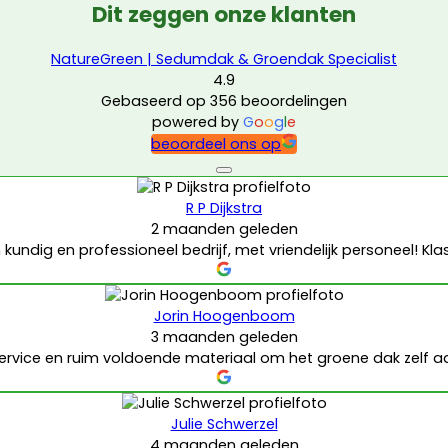
Dit zeggen onze klanten
NatureGreen | Sedumdak & Groendak Specialist
4.9
Gebaseerd op 356 beoordelingen
powered by
G
o
o
g
l
e
beoordeel ons op
R P Dijkstra
2 maanden geleden
 kundig en professioneel bedrijf, met vriendelijk personeel! Kla
Jorin Hoogenboom
3 maanden geleden
ervice en ruim voldoende materiaal om het groene dak zelf aa
Julie Schwerzel
4 maanden geleden