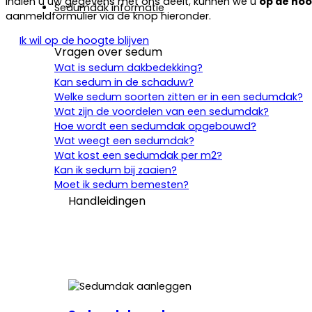
Indien u uw gegevens met ons deelt, kunnen we u
op de ho
Sedumdak informatie
aanmeldformulier via de knop hieronder.
Ik wil op de hoogte blijven
Vragen over sedum
Wat is sedum dakbedekking?
Kan sedum in de schaduw?
Welke sedum soorten zitten er in een sedumdak?
Wat zijn de voordelen van een sedumdak?
Hoe wordt een sedumdak opgebouwd?
Wat weegt een sedumdak?
Wat kost een sedumdak per m2?
Kan ik sedum bij zaaien?
Moet ik sedum bemesten?
Handleidingen