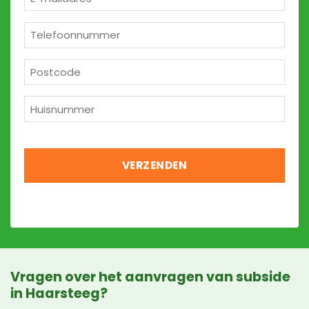
mailadres
*
Telefoon
*
Postcode
*
Huisnummer
*
Vragen over het aanvragen van subside
in Haarsteeg?