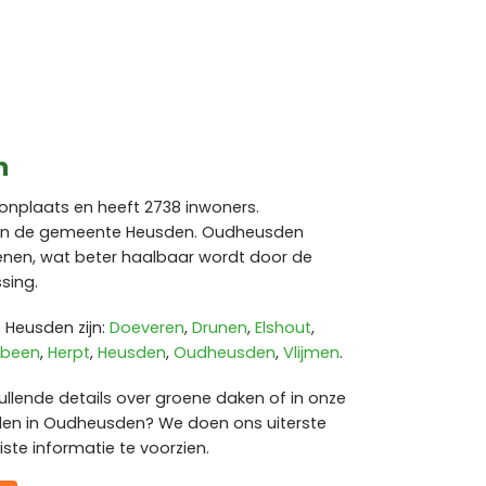
n
nplaats en heeft 2738 inwoners.
an de gemeente Heusden. Oudheusden
enen, wat beter haalbaar wordt door de
sing.
Heusden zijn:
Doeveren
,
Drunen
,
Elshout
,
sbeen
,
Herpt
,
Heusden
,
Oudheusden
,
Vlijmen
.
ullende details over groene daken of in onze
den in Oudheusden? We doen ons uiterste
ste informatie te voorzien.