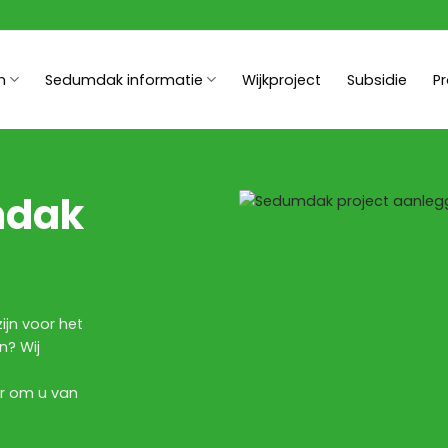
n
Sedumdak informatie
Wijkproject
Subsidie
P
mdak
ijn voor het
? Wij
ar om u van