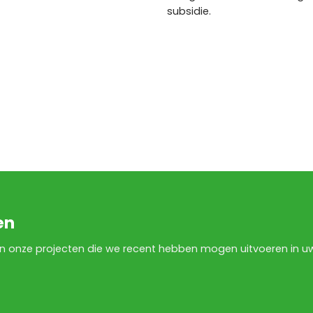
subsidie.
en
an onze projecten die we recent hebben mogen uitvoeren in u