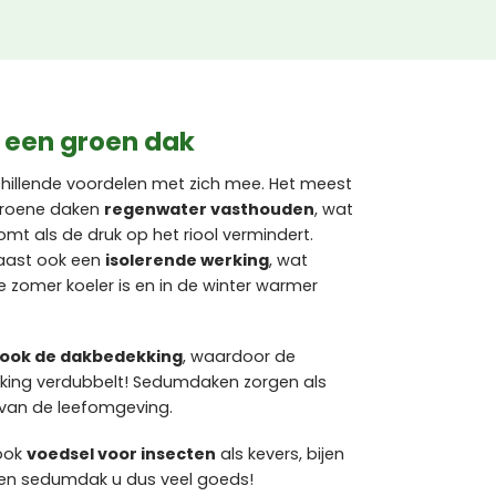
 een groen dak
hillende voordelen met zich mee. Het meest
 groene daken
regenwater vasthouden
, wat
t als de druk op het riool vermindert.
ast ook een
isolerende werking
, wat
e zomer koeler is en in de winter warmer
ook de dakbedekking
, waardoor de
king verdubbelt! Sedumdaken zorgen als
 van de leefomgeving.
 ook
voedsel voor insecten
als kevers, bijen
t een sedumdak u dus veel goeds!