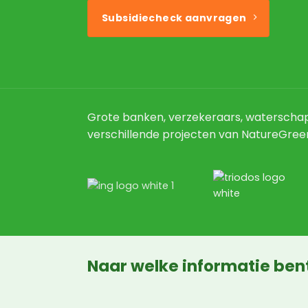
Subsidiecheck aanvragen
Grote banken, verzekeraars, waterschap
verschillende projecten van NatureGree
Naar welke informatie ben