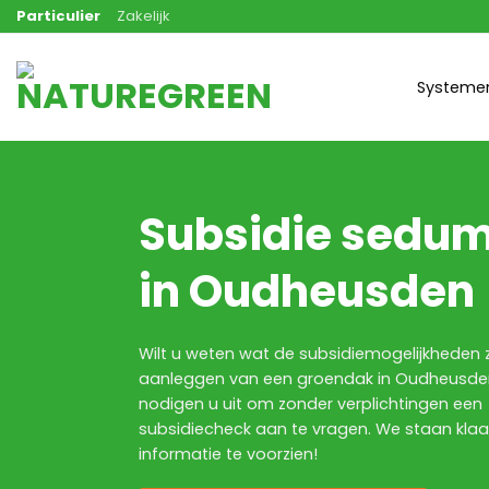
Ga
Particulier
Zakelijk
naar
inhoud
Systeme
Subsidie sedu
in Oudheusden
Wilt u weten wat de subsidiemogelijkheden z
aanleggen van een groendak in Oudheusden
nodigen u uit om zonder verplichtingen een
subsidiecheck aan te vragen. We staan kla
informatie te voorzien!