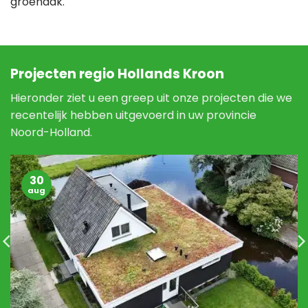
groendak.
Projecten regio Hollands Kroon
Hieronder ziet u een greep uit onze projecten die we
recentelijk hebben uitgevoerd in uw provincie
Noord-Holland.
30
aug