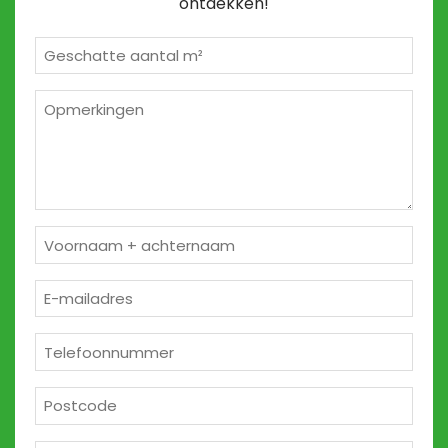
ontdekken!
Geschatte
m²
*
Opmerkingen
2
Naam
*
E-
mailadres
*
Telefoon
*
Postcode
*