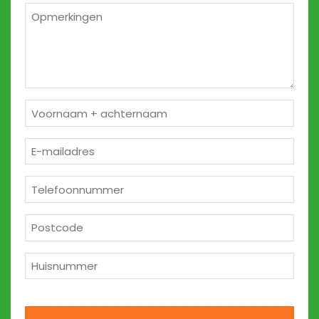
*
Opmerkingen
2
Naam
*
E-
mailadres
*
Telefoon
*
Postcode
*
Huisnummer
*