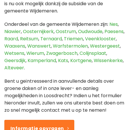
is nu ook mogelijk dankzij de subsidie van de
gemeente Wijdemeren.
Onderdeel van de gemeente Wijdemeren zijn:
Nes
,
Niawier
,
Oosternijkerk
,
Oostrum
,
Oudwoude
,
Paesens
,
Raard
,
Reitsum
,
Ternaard
,
Triemen
,
Veenklooster
,
Waaxens
,
Wanswert
,
Warfstermolen
,
Westergeest
,
Wetsens
,
Wierum
,
Zwagerbosch
,
Colijnsplaat
,
Geersdijk
,
Kamperland
,
Kats
,
Kortgene
,
Wissenkerke
,
Alteveer
.
Bent u geïntresseerd in aanvullende details over
groene daken of in onze lever- en aanleg
mogelijkheden in Loosdrecht? Indien u het formulier
hieronder invult, zullen we ons uiterste best doen om
zo snel mogelijk contact met u op te nemen!
Informatie opvragen