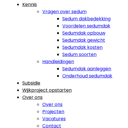
Kennis
Vragen over sedum
Sedum dakbedekking
Voordelen sedumdak
Sedumdak opbouw
Sedumdak gewicht
Sedumdak kosten
Sedum soorten
Handleidingen
Sedumdak aanleggen
Onderhoud sedumdak
Subsidie
Wijkproject opstarten
Over ons
Over ons
Projecten
Vacatures
Contact