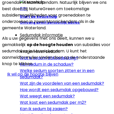
groendak in Monnickendam. Natuurlijk blijven we ons
TIP!
best doen bij NatureGreen om toekomstige
subsidiemogelijkheden voor groenedaken te
Start de keuzehulp
onderzoeken in zowel Monnickendam als in de
Ontvang direct persoonlijk advies.
gemeente Waterland.
Sedumdak informatie
Als u uw gegevens met ons deelt, kunnen we u
gemakkelijk
op de hoogte houden
van subsidies voor
sedumdaken in Monnickendam. U kunt het
Vragen over sedum
aanmeldformulier vinden door op de onderstaande
Wat is sedum dakbedekking?
knop te klikken.
Kan sedum in de schaduw?
Welke sedum soorten zitten er in een
Ik wil op de hoogte blijven
sedumdak?
Wat zijn de voordelen van een sedumdak?
Hoe wordt een sedumdak opgebouwd?
Wat weegt een sedumdak?
Wat kost een sedumdak per m2?
Kan ik sedum bij zaaien?