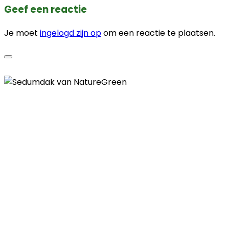
Geef een reactie
Je moet
ingelogd zijn op
om een reactie te plaatsen.
Contactgegevens
Telefoon
085 - 00 41 774
E-mail
info@naturegreen.nl
Kantooradres
Boylestraat 22
6718 XM Ede
(Wij werken landelijk in heel Nederland,