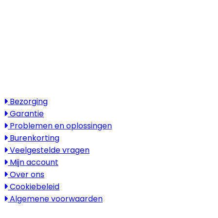
België en Duitsland)
Openingstijden
Maandag - vrijdag: 08:30 - 17:30
Zaterdag & zondag: gesloten
Bezoek alleen op afspraak
Service
Bezorging
Garantie
Problemen en oplossingen
Burenkorting
Veelgestelde vragen
Mijn account
Over ons
Cookiebeleid
Algemene voorwaarden