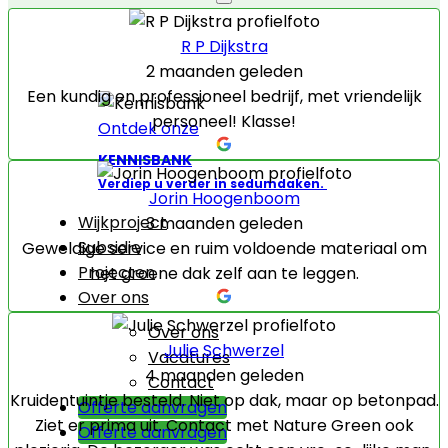
R P Dijkstra
2 maanden geleden
Een kundig en professioneel bedrijf, met vriendelijk
personeel! Klasse!
Ontdek onze
KENNISBANK
Verdiep u verder in sedumdaken.
Jorin Hoogenboom
Wijkproject
3 maanden geleden
Subsidie
Geweldige service en ruim voldoende materiaal om
Projecten
het groene dak zelf aan te leggen.
Over ons
Over ons
Julie Schwerzel
Vacatures
4 maanden geleden
Contact
Kruidentuintje besteld. Niet op dak, maar op betonpad.
Offerte aanvragen
Ziet er prima uit. Contact met Nature Green ook
Offerte aanvragen