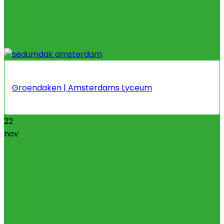
Groendaken | Amsterdams Lyceum
22
nov