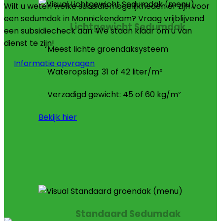
Wilt u weten welke subsidiemogelijkheden er zijn voor
een sedumdak in Monnickendam? Vraag vrijblijvend
Lichtgewicht Sedumdak
een subsidiecheck aan. We staan klaar om u van
dienst te zijn!
Meest lichte groendaksysteem
Informatie opvragen
Wateropslag: 31 of 42 liter/m²
Verzadigd gewicht: 45 of 60 kg/m²
Bekijk hier
Standaard Sedumdak