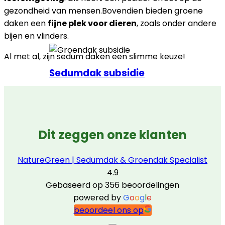
gezondheid van mensen.Bovendien bieden groene
daken een
fijne plek voor dieren
, zoals onder andere
bijen en vlinders.
Al met al, zijn sedum daken een slimme keuze!
Sedumdak subsidie
Dit zeggen onze klanten
NatureGreen | Sedumdak & Groendak Specialist
4.9
Gebaseerd op 356 beoordelingen
powered by
G
o
o
g
l
e
beoordeel ons op