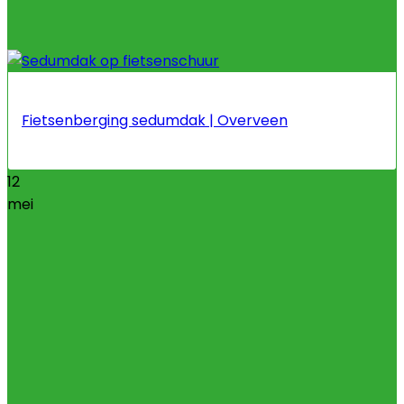
Fietsenberging sedumdak | Overveen
12
mei