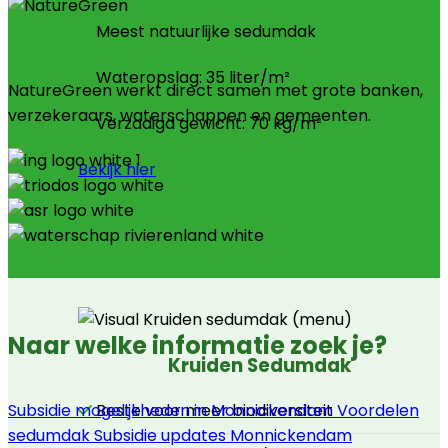
Meest natuurlijke sedumdak
Wateropslag: 35 liter/m²
NatureGreen werkt direct samen met grote banken,
verzekeraars, waterschappen en gemeenten.
Verzadigd gewicht: 70 kg/m²
Bekijk hier
Naar welke informatie zoek je?
Kruiden Sedumdak
Subsidie mogelijkheden in Monnickendam
Voordelen
Beste voor meer biodiversiteit
sedumdak
Subsidie updates Monnickendam