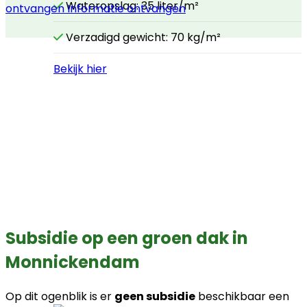
Wateropslag: 35 liter/m²
ontvangen
Informatie ontvangen
Verzadigd gewicht: 70 kg/m²
Bekijk hier
Subsidie op een groen dak in
Monnickendam
Op dit ogenblik is er
geen subsidie
beschikbaar een