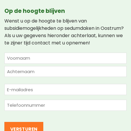
Op de hoogte blijven
Wenst u op de hoogte te blijven van
subsidiemogelijkheden op sedumdaken in Oostrum?
Als u uw gegevens hieronder achterlaat, kunnen we
te zijner tijd contact met u opnemen!
NAAM
(VEREIST)
Voornaam
Achternaam
E-
mailadres
(Vereist)
Telefoon
(Vereist)