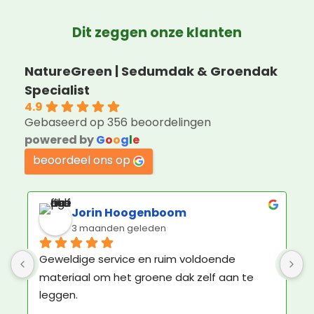
Dit zeggen onze klanten
NatureGreen | Sedumdak & Groendak
Specialist
4.9
Gebaseerd op 356 beoordelingen
powered by
G
o
o
g
l
e
beoordeel ons op
Jorin Hoogenboom
3 maanden geleden
Geweldige service en ruim voldoende 
K
materiaal om het groene dak zelf aan te 
b
leggen.
N
e