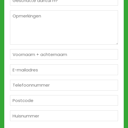
m²
*
Opmerkingen
2
Naam
*
E-
mailadres
*
Telefoon
*
Postcode
*
Huisnummer
*