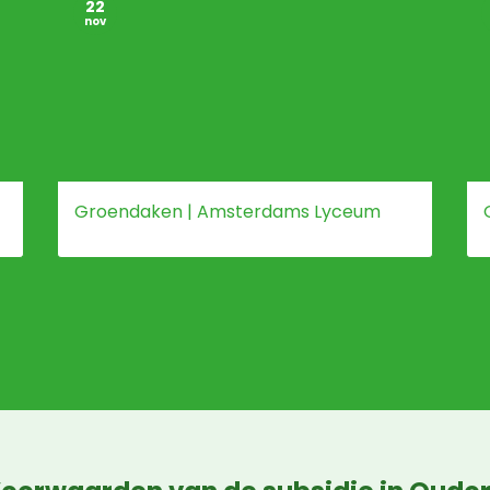
22
nov
Groendaken | Amsterdams Lyceum