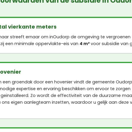
oorwaarden van de subsidie in Oudo
al vierkante meters
ar streeft ernaar om inOudorp de omgeving te vergroenen e
ij een minimale oppervlakte-eis van
4 m²
voor subsidie van 
hovenier
n een groendak door een hovenier vindt de gemeente Oudorp 
 nodige expertise en ervaring beschikken om ervoor te zorgen
geïnstalleerd. Zo wordt de effectiviteit van de duurzame maa
 u ons eigen aanlegteam inzetten, waardoor u gelijk aan deze