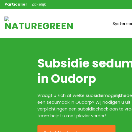
Ga
Particulier
Zakelijk
naar
inhoud
Systeme
Subsidie sedu
in Oudorp
Vraagt u zich af welke subsidiemogelijkheden
een sedumdak in Oudorp? Wij nodigen u uit
verplichtingen een subsidiecheck aan te vr
team helpt u met plezier verder!