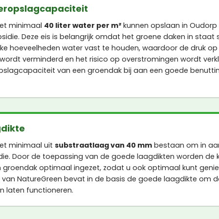
eropslagcapaciteit
et minimaal
40 liter water per m²
kunnen opslaan in Oudorp
idie. Deze eis is belangrijk omdat het groene daken in staat s
ijke hoeveelheden water vast te houden, waardoor de druk op
 wordt verminderd en het risico op overstromingen wordt verk
slagcapaciteit van een groendak bij aan een goede benutti
dikte
et minimaal uit
substraatlaag van 40 mm
bestaan om in aa
ie. Door de toepassing van de goede laagdikten worden de k
 groendak optimaal ingezet, zodat u ook optimaal kunt geniet
van NatureGreen bevat in de basis de goede laagdikte om 
n laten functioneren.