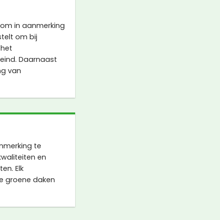
 om in aanmerking
telt om bij
 het
leind. Daarnaast
ng van
nmerking te
waliteiten en
en. Elk
de groene daken