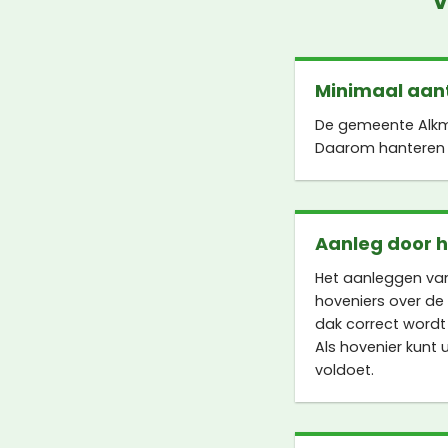
V
Minimaal aant
De gemeente Alkma
Daarom hanteren z
Aanleg door 
Het aanleggen va
hoveniers over de
dak correct wordt 
Als hovenier kunt
voldoet.