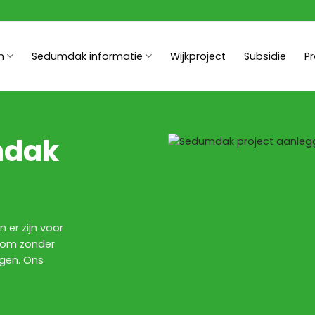
n
Sedumdak informatie
Wijkproject
Subsidie
P
mdak
 er zijn voor
 om zonder
agen. Ons