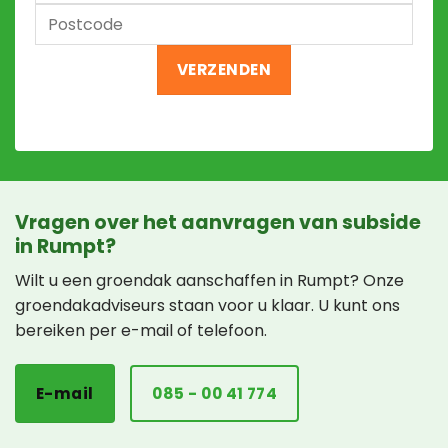
Straat
+
Postcode
huisnummer
Vragen over het aanvragen van subside
in Rumpt?
Wilt u een groendak aanschaffen in Rumpt? Onze
groendakadviseurs staan voor u klaar. U kunt ons
bereiken per e-mail of telefoon.
E-mail
085 - 00 41 774