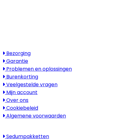
Openingstijden
Maandag - vrijdag: 08:30 - 17:30
Zaterdag & zondag: gesloten
Bezoek alleen op afspraak
Service
Bezorging
Garantie
Problemen en oplossingen
Burenkorting
Veelgestelde vragen
Mijn account
Over ons
Cookiebeleid
Algemene voorwaarden
Kenniscentrum
Sedumpakketten