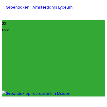
Groendaken | Amsterdams Lyceum
22
nov