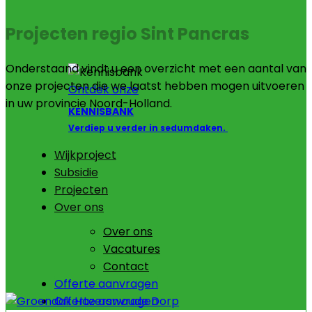
Projecten regio Sint Pancras
Onderstaand vindt u een overzicht met een aantal van
onze projecten die we laatst hebben mogen uitvoeren
Ontdek onze
in uw provincie Noord-Holland.
KENNISBANK
Verdiep u verder in sedumdaken.
Wijkproject
Subsidie
Projecten
Over ons
Over ons
Vacatures
Contact
Offerte aanvragen
Offerte aanvragen