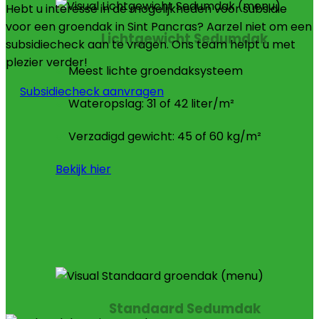
Hebt u interesse in de mogelijkheden voor subsidie
voor een groendak in Sint Pancras? Aarzel niet om een
Lichtgewicht Sedumdak
subsidiecheck aan te vragen. Ons team helpt u met
plezier verder!
Meest lichte groendaksysteem
Subsidiecheck aanvragen
Wateropslag: 31 of 42 liter/m²
Verzadigd gewicht: 45 of 60 kg/m²
Bekijk hier
Standaard Sedumdak