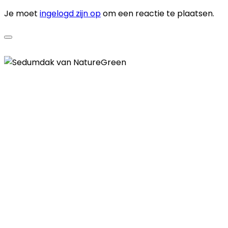
Je moet
ingelogd zijn op
om een reactie te plaatsen.
Contactgegevens
Telefoon
085 - 00 41 774
E-mail
info@naturegreen.nl
Kantooradres
Boylestraat 22
6718 XM Ede
(Wij werken landelijk in heel Nederland,
België en Duitsland)