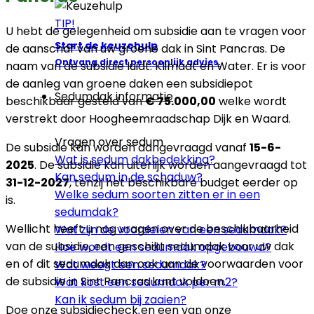
TIP!
U hebt de gelegenheid om subsidie aan te vragen voor
Start de keuzehulp
de aanschaf van uw groene dak in Sint Pancras. De
Ontvang direct persoonlijk advies.
naam van de subsidie luidt: Klimaat en Water. Er is voor
de aanleg van groene daken een subsidiepot
Sedumdak informatie
beschikbaar gesteld van
€ 75.000,00
welke wordt
verstrekt door Hoogheemraadschap Dijk en Waard.
Vragen over sedum
De subsidie kan worden aangevraagd vanaf
15-6-
Wat is sedum dakbedekking?
2025
. De subsidie kan uiterlijk worden aangevraagd tot
Kan sedum in de schaduw?
31-12-2027
, tenzij het beschikbare budget eerder op
Welke sedum soorten zitten er in een
is.
sedumdak?
Wellicht heeft u nog vragen over de beschikbaarheid
Wat zijn de voordelen van een sedumdak?
van de subsidie, een geschikt sedumdak voor uw dak
Hoe wordt een sedumdak opgebouwd?
en of dit sedumdak dan ook aan de voorwaarden voor
Wat weegt een sedumdak?
de subsidie in Sint Pancras kunt voldoen.
Wat kost een sedumdak per m2?
Kan ik sedum bij zaaien?
Doe onze subsidiecheck en een van onze