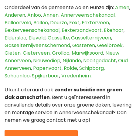
Onderdeel van de gemeente Aa en Hunze zijn:
Amen
,
Anderen
,
Anloo
,
Annen
,
Annerveenschekanaal
,
Balloerveld
,
Balloo
,
Deurze
,
Eext
,
Eexterveen
,
Eexterveenschekanaal
,
Eexterzandvoort
,
Ekehaar
,
Eldersloo
,
Eleveld
,
Gasselte
,
Gasselternijveen
,
Gasselternijveenschemond
,
Gasteren
,
Geelbroek
,
Gieten
,
Gieterveen
,
Grolloo
,
Marwijksoord
,
Nieuw
Annerveen
,
Nieuwediep
,
Nijlande
,
Nooitgedacht
,
Oud
Annerveen
,
Papenvoort
,
Rolde
,
Schipborg
,
Schoonloo
,
Spijkerboor
,
Vredenheim
.
U kunt uiteraard ook
zonder subsidie een groen
dak aanschaffen
. Bent u geïnteresseerd in
aanvullende details over onze groene daken, levering
en montage service in Annerveenschekanaal? Dan
nemen we graag contact met u op!