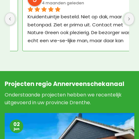
2 maanden geleden
Een kundig en professioneel bedrijf, met 
G
vriendelijk personeel! Klasse!
m
l
Projecten regio Annerveenschekanaal
Onderstaande projecten hebben we recentelijk
uitgevoerd in uw provincie Drenthe.
02
jun