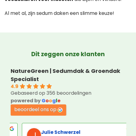
Al met al, zijn sedum daken een slimme keuze!
Dit zeggen onze klanten
NatureGreen | Sedumdak & Groendak
Specialist
4.9
Gebaseerd op 356 beoordelingen
powered by
G
o
o
g
l
e
beoordeel ons op
R P Dijkstra