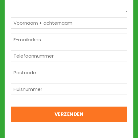
Naam
*
E-
mailadres
*
Telefoon
*
Postcode
*
Huisnummer
*