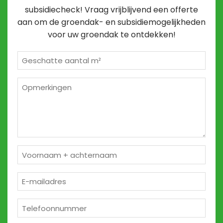
subsidiecheck! Vraag vrijblijvend een offerte
aan om de groendak- en subsidiemogelijkheden
voor uw groendak te ontdekken!
Geschatte
m²
*
Opmerkingen
2
Naam
*
E-
mailadres
*
Telefoon
*