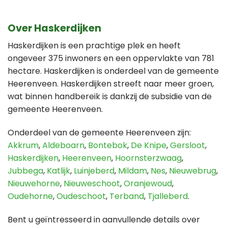
Over Haskerdijken
Haskerdijken is een prachtige plek en heeft
ongeveer 375 inwoners en een oppervlakte van 781
hectare. Haskerdijken is onderdeel van de gemeente
Heerenveen. Haskerdijken streeft naar meer groen,
wat binnen handbereik is dankzij de subsidie van de
gemeente Heerenveen.
Onderdeel van de gemeente Heerenveen zijn:
Akkrum
,
Aldeboarn
,
Bontebok
,
De Knipe
,
Gersloot
,
Haskerdijken
,
Heerenveen
,
Hoornsterzwaag
,
Jubbega
,
Katlijk
,
Luinjeberd
,
Mildam
,
Nes
,
Nieuwebrug
,
Nieuwehorne
,
Nieuweschoot
,
Oranjewoud
,
Oudehorne
,
Oudeschoot
,
Terband
,
Tjalleberd
.
Bent u geïntresseerd in aanvullende details over