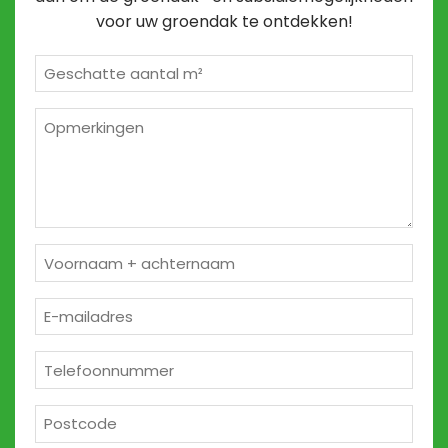
voor uw groendak te ontdekken!
Geschatte
m²
*
Opmerkingen
2
Naam
*
E-
mailadres
*
Telefoon
*
Postcode
*