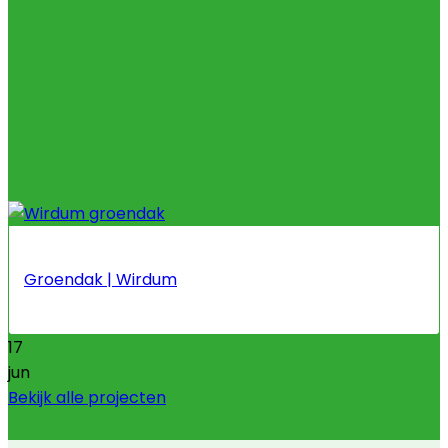
Groendak | Wirdum
17
jun
Bekijk alle projecten