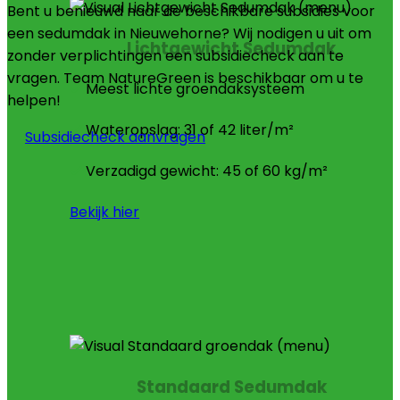
Bent u benieuwd naar de beschikbare subsidies voor
een sedumdak in Nieuwehorne? Wij nodigen u uit om
Lichtgewicht Sedumdak
zonder verplichtingen een subsidiecheck aan te
vragen. Team NatureGreen is beschikbaar om u te
Meest lichte groendaksysteem
helpen!
Wateropslag: 31 of 42 liter/m²
Subsidiecheck aanvragen
Verzadigd gewicht: 45 of 60 kg/m²
Bekijk hier
Standaard Sedumdak