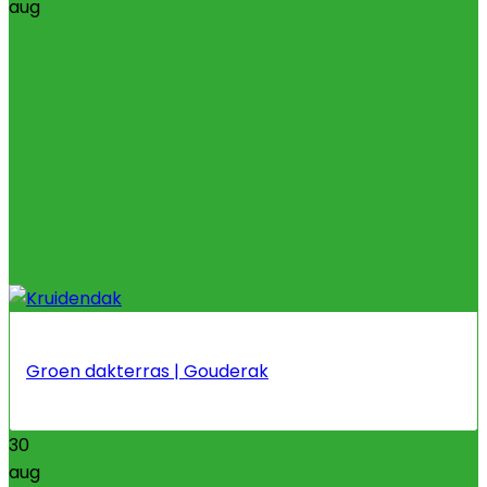
aug
Groen dakterras | Gouderak
30
aug