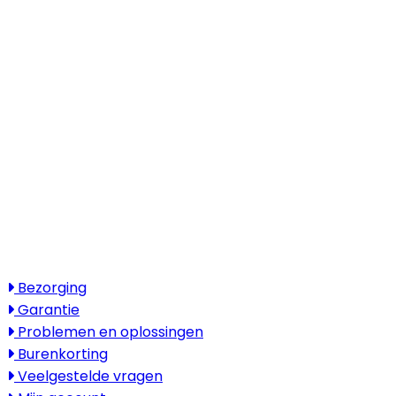
info@naturegreen.nl
Kantooradres
Boylestraat 22
6718 XM Ede
(Wij werken landelijk in heel Nederland,
België en Duitsland)
Openingstijden
Maandag - vrijdag: 08:30 - 17:30
Zaterdag & zondag: gesloten
Bezoek alleen op afspraak
Service
Bezorging
Garantie
Problemen en oplossingen
Burenkorting
Veelgestelde vragen