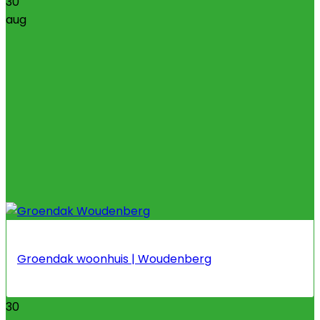
30
aug
Groendak woonhuis | Woudenberg
30