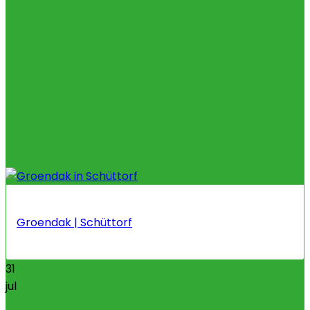
Groendak | Schüttorf
31
jul