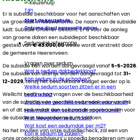
TIP!
Er is subsidie beschikbaar voor het aanschaffen van
Start de keuzehulp
uw groendak in Nieuwehorne. De naam van de subsidie
Ontvang direct persoonlijk advies.
luidt: Subsidie Groener beloont. Er is voor de aanleg
van groene daken een subsidiepot beschikbaar
Sedumdak informatie
gesteld van
€ 43.000,00
welke wordt verstrekt door
de gemeente Heerenveen.
Vragen over sedum
De subsidie kan worden aangevraagd vanaf
5-5-2026
.
Wat is sedum dakbedekking?
De subsidie kan uiterlijk worden aangevraagd tot
31-
Kan sedum in de schaduw?
12-2029
, tenzij het beschikbare budget eerder op is.
Welke sedum soorten zitten er in een
Wellicht heeft u nog vragen over de beschikbaarheid
sedumdak?
van de subsidie, een geschikt sedumdak voor uw dak
Wat zijn de voordelen van een sedumdak?
en of dit sedumdak dan ook aan de voorwaarden voor
Hoe wordt een sedumdak opgebouwd?
de subsidie in Nieuwehorne kunt voldoen.
Wat weegt een sedumdak?
Wat kost een sedumdak per m2?
Na het invullen van onze subsidiecheck, zal een van
Kan ik sedum bij zaaien?
onze groendakadviseurs u spoedig benaderen om uw