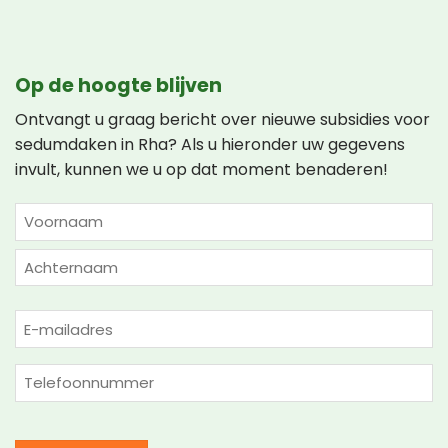
Op de hoogte blijven
Ontvangt u graag bericht over nieuwe subsidies voor
sedumdaken in Rha? Als u hieronder uw gegevens
invult, kunnen we u op dat moment benaderen!
NAAM
(VEREIST)
Voornaam
Achternaam
E-
mailadres
(Vereist)
Telefoon
(Vereist)