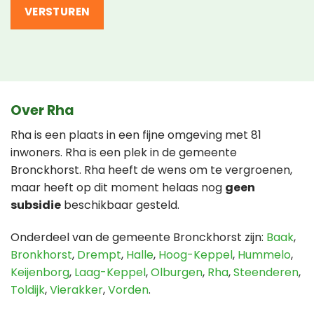
Over Rha
Rha is een plaats in een fijne omgeving met 81
inwoners. Rha is een plek in de gemeente
Bronckhorst. Rha heeft de wens om te vergroenen,
maar heeft op dit moment helaas nog
geen
subsidie
beschikbaar gesteld.
Onderdeel van de gemeente Bronckhorst zijn:
Baak
,
Bronkhorst
,
Drempt
,
Halle
,
Hoog-Keppel
,
Hummelo
,
Keijenborg
,
Laag-Keppel
,
Olburgen
,
Rha
,
Steenderen
,
Toldijk
,
Vierakker
,
Vorden
.