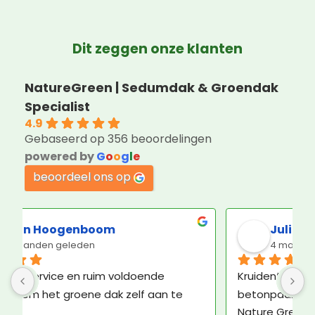
Dit zeggen onze klanten
NatureGreen | Sedumdak & Groendak
Specialist
4.9
Gebaseerd op 356 beoordelingen
powered by
G
o
o
g
l
e
beoordeel ons op
Julie Schwerzel
4 maanden geleden
Kruidentuintje besteld. Niet op dak, maar op 
betonpad. Ziet er prima uit. Contact met 
Nature Green ook plezierig. De bezorger was 