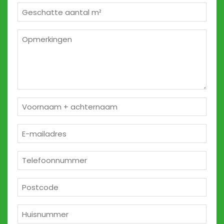
Geschatte
m²
*
Opmerkingen
2
Naam
*
E-
mailadres
*
Telefoon
*
Postcode
*
Huisnummer
*