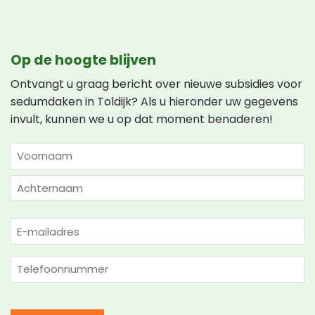
Op de hoogte blijven
Ontvangt u graag bericht over nieuwe subsidies voor
sedumdaken in Toldijk? Als u hieronder uw gegevens
invult, kunnen we u op dat moment benaderen!
NAAM
(VEREIST)
Voornaam
Achternaam
E-
mailadres
(Vereist)
Telefoon
(Vereist)