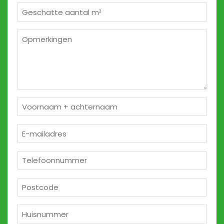
Geschatte
m²
*
Opmerkingen
2
Naam
*
E-
mailadres
*
Telefoon
*
Postcode
*
Huisnummer
*