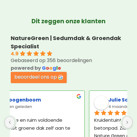
Dit zeggen onze klanten
NatureGreen | Sedumdak & Groendak
Specialist
4.9
Gebaseerd op 356 beoordelingen
powered by
G
o
o
g
l
e
beoordeel ons op
Julie Schwerzel
4 maanden geleden
Kruidentuintje besteld. Niet op dak, maar op 
betonpad. Ziet er prima uit. Contact met 
Nature Green ook plezierig. De bezorger was 